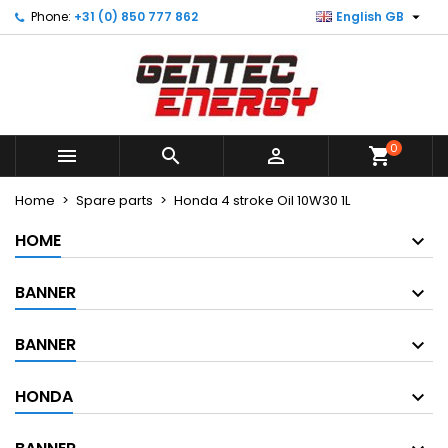

Phone:
+31 (0) 850 777 862
English GB
×
×
×
My wishlists
Create wishlist
Sign in
Create new list
add_circle_outline
You need to be logged in to save products in your
Wishlist name
wishlist.
0



shopping_cart
Cancel
Sign in
Cancel
Create wishlist
Home
Spare parts
Honda 4 stroke Oil 10W30 1L
HOME
BANNER
BANNER
HONDA