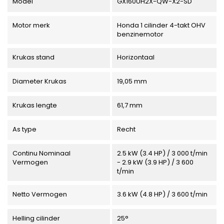
Model
GX160UH2X-QW-X2-SD
Motor merk
Honda 1 cilinder 4-takt OHV
benzinemotor
Krukas stand
Horizontaal
Diameter Krukas
19,05 mm
Krukas lengte
61,7 mm
As type
Recht
Continu Nominaal
2.5 kW (3.4 HP) / 3 000 t/min
Vermogen
- 2.9 kW (3.9 HP) / 3 600
t/min
Netto Vermogen
3.6 kW (4.8 HP) / 3 600 t/min
Helling cilinder
25°