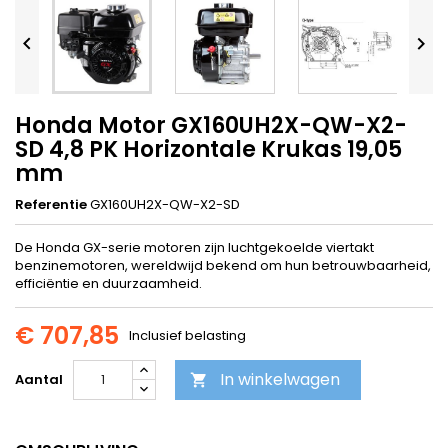


Honda Motor GX160UH2X-QW-X2-
SD 4,8 PK Horizontale Krukas 19,05
mm
Referentie
GX160UH2X-QW-X2-SD
De Honda GX-serie motoren zijn luchtgekoelde viertakt
benzinemotoren, wereldwijd bekend om hun betrouwbaarheid,
efficiëntie en duurzaamheid.
€ 707,85
Inclusief belasting
In winkelwagen
Aantal
