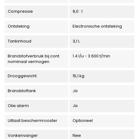
Compressie
9,0 : 1
Ontsteking
Electronische ontsteking
Tankinhoud
3,1 L
Brandstofverbruik bij cont.
1.4 l/u - 3 600 t/min
nominaal vermogen
Drooggewicht
15,1 kg
Brandstoftank
Ja
Olie alarm
Ja
Uitlaat beschermrooster
Optioneel
Vonkenvanger
Nee