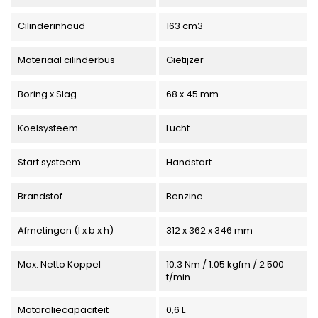
Cilinderinhoud
163 cm3
Materiaal cilinderbus
Gietijzer
Boring x Slag
68 x 45 mm
Koelsysteem
Lucht
Start systeem
Handstart
Brandstof
Benzine
Afmetingen (l x b x h)
312 x 362 x 346 mm
Max. Netto Koppel
10.3 Nm / 1.05 kgfm / 2 500
t/min
Motoroliecapaciteit
0,6 L