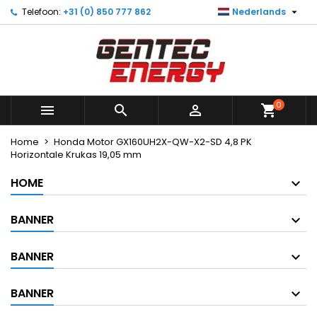

Telefoon:
+31 (0) 850 777 862
Nederlands
×
×
×
Mijn verlanglijst
Maak een verlanglijst
Inloggen
Maak nieuwe lijst
add_circle_outline
U moet ingelogd zijn om producten in uw verlanglijst
Verlanglijst naam
op te slaan.
0



shopping_cart
Annuleren
Inloggen
Annuleren
Maak een verlanglijst
Home
Honda Motor GX160UH2X-QW-X2-SD 4,8 PK
Horizontale Krukas 19,05 mm
HOME
BANNER
BANNER
BANNER