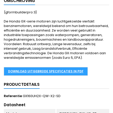
OMSCHRIJVING
{gformbuilderpro:3}
De Honda GX-serie motoren zijn luchtgekoelde viertakt
benzinemotoren, wereldwijd bekend om hun betrouwbaarheid,
efficiëntie en duurzaamheid. Ze worden veel gebruikt in
industriële toepassingen zoals waterpompen, generatoren,
hogedrukreinigers, bouwmachines en landbouwapparatuur.
Voordelen: Robuust ontwerp, Lange levensduur, zelfs bij
intensief gebruik, Laag brandstofverbruik, Efficiënte
verbrandingstechnologie. De Honda GX motoren voldoen aan
wereldwijde emissienormen (zoals Euro 5, EPA).
DOWNLOAD UITGEBREIDE SPECIFICATIES IN PDF
PRODUCTDETAILS
Referentie
GX160UH2X-QW-X2-SD
Datasheet