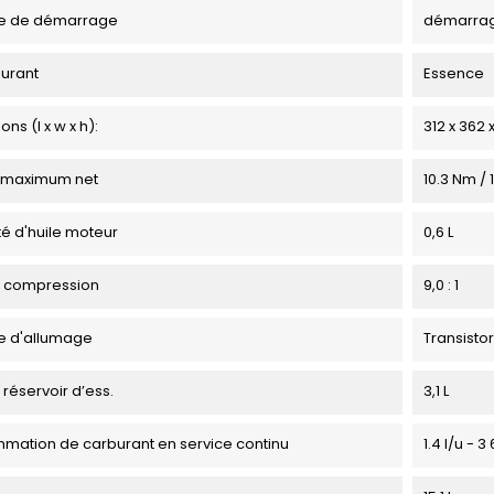
e de démarrage
démarra
urant
Essence
ns (l x w x h):
312 x 362
 maximum net
10.3 Nm / 
é d'huile moteur
0,6 L
e compression
9,0 : 1
e d'allumage
Transistor
 réservoir d’ess.
3,1 L
ation de carburant en service continu
1.4 l/u - 3