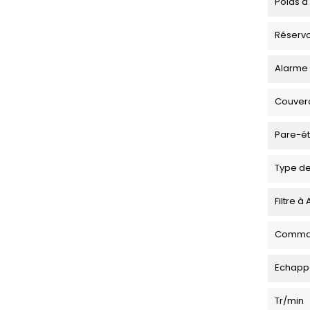
Poids à
Réservo
Alarme 
Couverc
Pare-ét
Type de
Filtre à 
Comman
Echapp
Tr/min