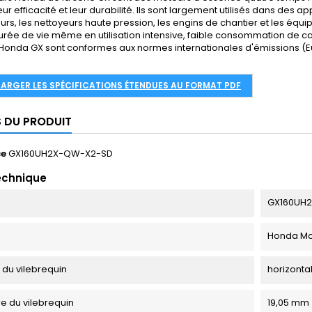
 leur efficacité et leur durabilité. Ils sont largement utilisés dans des 
rs, les nettoyeurs haute pression, les engins de chantier et les équ
rée de vie même en utilisation intensive, faible consommation de ca
onda GX sont conformes aux normes internationales d'émissions (Euro
HARGER LES SPÉCIFICATIONS ÉTENDUES AU FORMAT PDF
S DU PRODUIT
ce
GX160UH2X-QW-X2-SD
echnique
GX160UH
Honda Mo
n du vilebrequin
horizonta
e du vilebrequin
19,05 mm