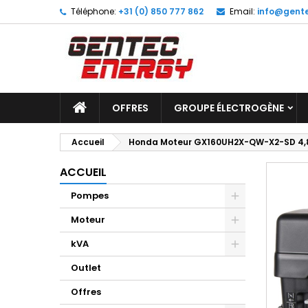
Téléphone:
+31 (0) 850 777 862
Email:
info@gente
M
C
C
add_circle_outline
Vo
No
d'e
OFFRES
GROUPE ÉLECTROGÈNE
Accueil
Honda Moteur GX160UH2X-QW-X2-SD 4,8 
ACCUEIL
Pompes
Moteur
kVA
Outlet
Offres