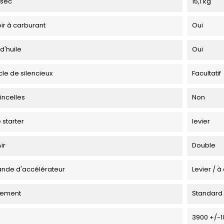
 sec
15,1 kg
ir à carburant
Oui
d'huile
Oui
le de silencieux
Facultatif
incelles
Non
 starter
levier
Air
Double
de d'accélérateur
Levier / 
ement
Standard
3900 +/-1