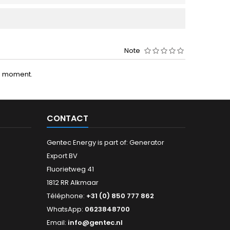
Note
le moment.
CONTACT
Gentec Energy is part of: Generator
Export BV
Fluorietweg 41
1812 RR Alkmaar
Téléphone:
+31 (0) 850 777 862
WhatsApp:
0623848700
Email:
info@gentec.nl