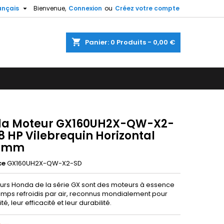

ançais
Bienvenue,
Connexion
ou
Créez votre compte
×
×
×
shopping_cart
Panier:
0
Produits - 0,00 €
n
s
a Moteur GX160UH2X-QW-X2-
8 HP Vilebrequin Horizontal
5 mm
ce
GX160UH2X-QW-X2-SD
urs Honda de la série GX sont des moteurs à essence
emps refroidis par air, reconnus mondialement pour
lité, leur efficacité et leur durabilité.