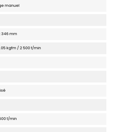
ge manuel
 x 346 mm
1.05 kgfm / 2 500 t/min
isé
 600 t/min