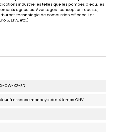
applications industrielles telles que les pompes à eau, les
ipements agricoles. Avantages : conception robuste,
rburant, technologie de combustion efficace. Les
 5, EPA, etc.).
2X-QW-X2-SD
teur à essence monocylindre 4 temps OHV
l