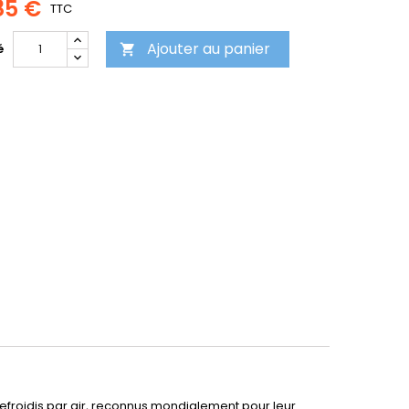
85 €
TTC
Ajouter au panier
é

froidis par air, reconnus mondialement pour leur