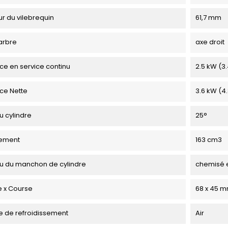
r du vilebrequin
61,7 mm
arbre
axe droit
ce en service continu
2.5 kW (3.
ce Nette
3.6 kW (4.
u cylindre
25°
ement
163 cm3
u du manchon de cylindre
chemisé 
 x Course
68 x 45 
 de refroidissement
Air