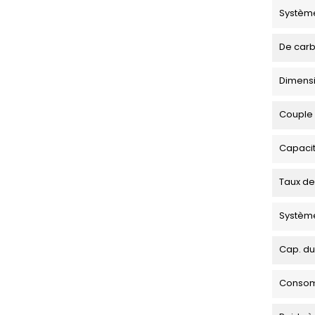
Systèm
De carb
Dimensio
Couple
Capacit
Taux d
Systèm
Cap. du
Consomm