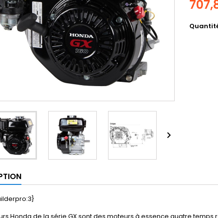
707,
Quantit

PTION
ilderpro:3}
rs Honda de la série GX sont des moteurs à essence quatre temps re