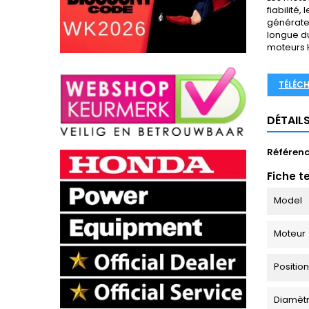
fiabilité,
générateu
longue du
moteurs H
TÉLÉC
DÉTAIL
Référen
Fiche t
Model
Moteur
Positio
Diamètr