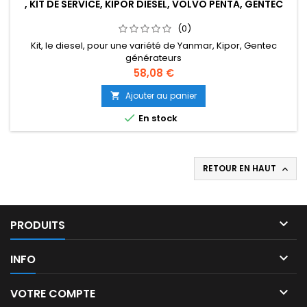
, KIT DE SERVICE, KIPOR DIESEL, VOLVO PENTA, GENTEC
(0)
Kit, le diesel, pour une variété de Yanmar, Kipor, Gentec
générateurs
Prix
58,08 €
Ajouter au panier


En stock
RETOUR EN HAUT


PRODUITS

INFO

VOTRE COMPTE