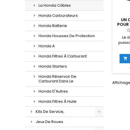
La Honda Câbles
Honda Carburateurs
UN 
POUR 
Honda Batterie
Honda Housses De Protection
Le 
puiss
Honda A
Honda
ce
Honda Filtres À Carburant
parallè

un ori
Honda Starters
en rai
Honda Réservoir De
Carburant Dans Le
Affichage
Honda D'Autres
Honda Filtres À Huile
Kits De Service,
Jeux De Roues