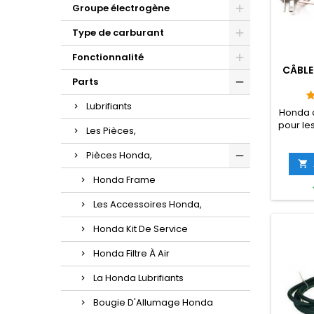
Groupe électrogène
Type de carburant
Fonctionnalité
CÂBLE
Parts
Lubrifiants
Honda 
pour les
Les Pièces,
Très pra
pour re
Pièces Honda,

Honda Frame
Les Accessoires Honda,
Honda Kit De Service
Honda Filtre À Air
La Honda Lubrifiants
Bougie D'Allumage Honda