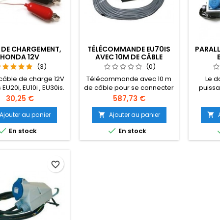
 DE CHARGEMENT,
TÉLÉCOMMANDE EU70IS
PARALL
HONDA 12V
AVEC 10M DE CÂBLE
(3)
(0)
câble de charge 12V
Télécommande avec 10 m
Le d
 EU20i, EU10i , EU30is.
de câble pour se connecter
puissa
tique pour la voiture
à la EU70is.
Honda 
Prix
Prix
30,25 €
587,73 €
charger la batterie.
en re
nouv
Ajouter au panier
Ajouter au panier


parallè


En stock
En stock
une Hon
d
favorite_border