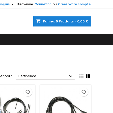

ançais
Bienvenue,
Connexion
ou
Créez votre compte
×
×
×
×
shopping_cart
Panier:
0
Produits - 0,00 €
)
n
s



ier par :
Pertinence
favorite_border
favorite_border