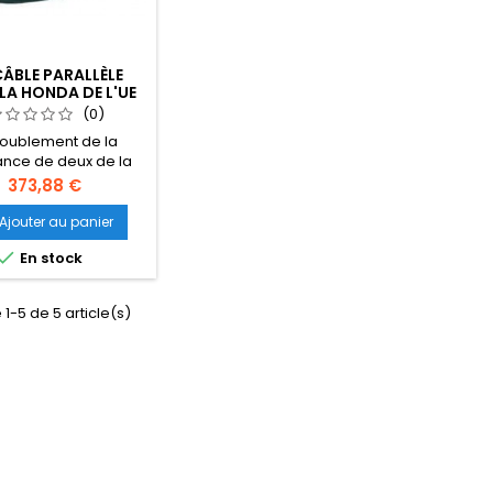
CÂBLE PARALLÈLE
LA HONDA DE L'UE
30IS
(0)
doublement de la
ance de deux de la
 EU30is ensemble,
Prix
373,88 €
s Honda câbles
les. Toujours acheter
Ajouter au panier
genele Honda câble,

En stock
son de la garantie.
 1-5 de 5 article(s)