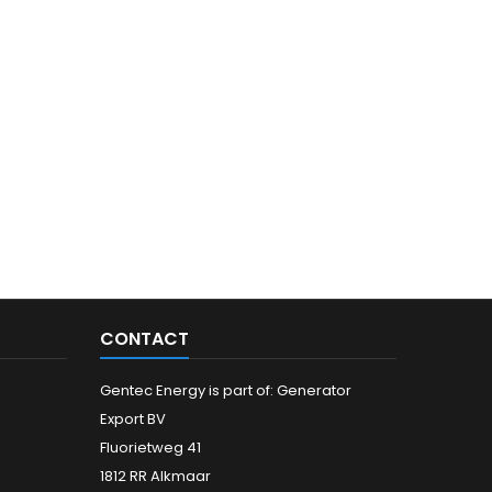
CONTACT
Gentec Energy is part of: Generator
Export BV
Fluorietweg 41
1812 RR Alkmaar