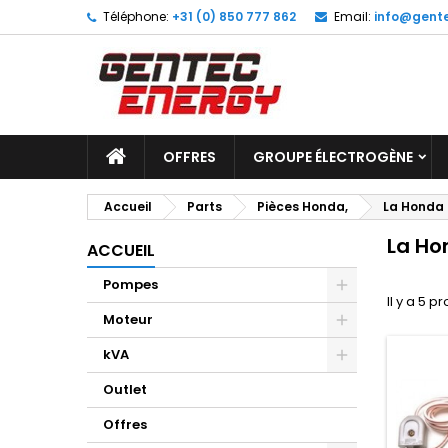
Téléphone:
+31 (0) 850 777 862
Email:
info@gente
M
(
C
C
add_circle_outline
((
Vo
No
d'e
OFFRES
GROUPE ÉLECTROGÈNE
Accueil
Parts
Pièces Honda,
La Honda
La Ho
ACCUEIL
Pompes
Il y a 5 pr
Moteur
kVA
Outlet
Offres