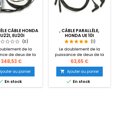
ÈLE CÂBLE HONDA
, CÂBLE PARALLÈLE,
EU22I, EU20I
HONDA UE 10I
(0)
(1)
oublement de la
Le doublement de la
nce de deux de la
puissance de deux de la
EU22i, EU20i d'être
Honda EU10i et de faire le
Prix
Prix
348,53 €
63,65 €
lation avec cette
lien avec ce nouveau
elle Honda câble
Honda câble parallèle.
Ajouter au panier
Ajouter au panier

le. Toujours acheter
Toujours acheter un


En stock
En stock
da câble, en raison
origenele Honda câble, en
e la garantie.
raison de la garantie.