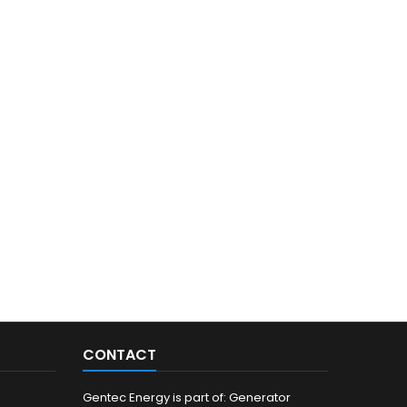
ements sensibles.
résidentielle ou
professionnelle.
CONTACT
Gentec Energy is part of: Generator