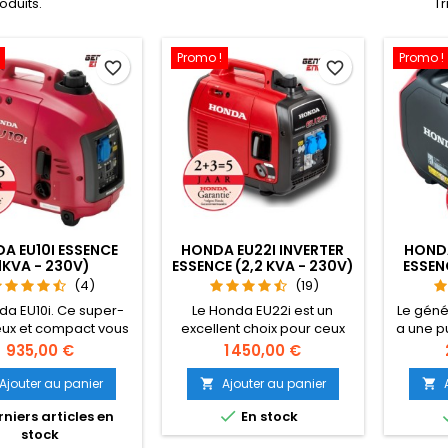
roduits.
Tr
Promo !
Promo !
favorite_border
favorite_border
A EU10I ESSENCE
HONDA EU22I INVERTER
HONDA
1KVA - 230V)
ESSENCE (2,2 KVA - 230V)
ESSENC
(4)
(19)
da EU10i. Ce super-
Le Honda EU22i est un
Le géné
eux et compact vous
excellent choix pour ceux
a une p
e l'électricité dans
qui ont besoin d’un
3,2 kV
Prix
Prix
935,00 €
1 450,00 €
rte quel endroit. La
générateur portable fiable,
modèle 
 de la Technologie
silencieux et économe en
com
Ajouter au panier
Ajouter au panier


ter, l'unité est une
carburant.
Lance

niers articles en
En stock
uence élevée, et
deux 
stock
ngsnauwkeurigheid.
Eu32i