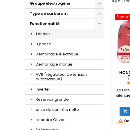
Il y a 13 p
Groupe électrogène
Type de carburant
Promo !
Fonctionnalité
1 phase
3 phase
Démarrage électrique
Démarrage manuel
HOND
AVR (régulateur de tension
(
automatique)
Inverter
La Hon
silenci
Réservoir grande
avez d
n'impo
prise de contrôle nette
Honda

Inver
Le cadre Ouvert

Der
fréq
spanni
Ttrès calme