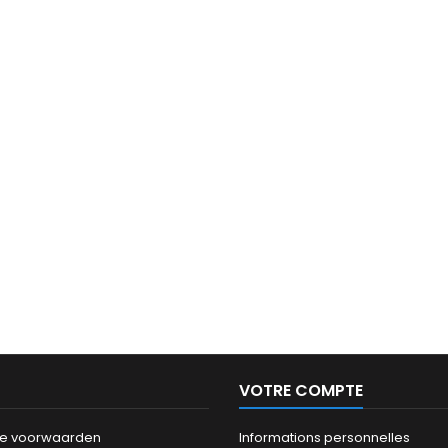
l'électricité via le régulateur
équip
automatique de tension
intelligent...
VOTRE COMPTE
e voorwaarden
Informations personnelles