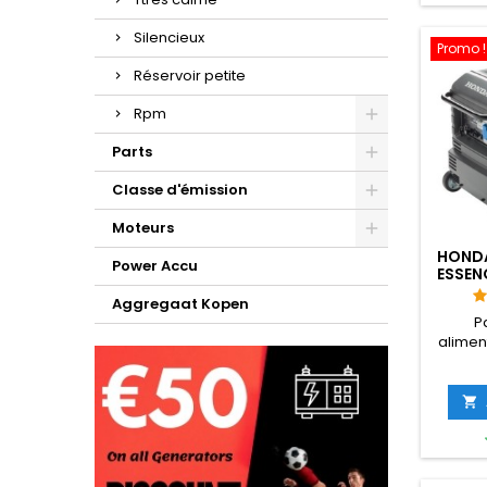
Par co
peut ê
Silencieux
où. En r
Promo !
de l'UE
Réservoir petite
fac
Rpm
Parts
Classe d'émission
Moteurs
HONDA
Power Accu
ESSENC
Aggregaat Kopen
P
alimen
la mais
pour 
plei

alim
vari
fournis
de