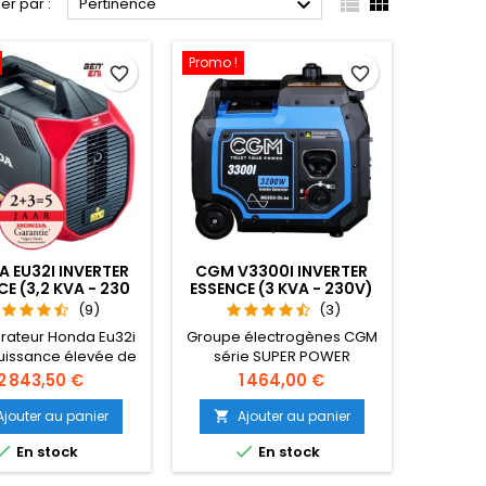



ier par :
Pertinence
Promo !
favorite_border
favorite_border
 EU32I INVERTER
CGM V3300I INVERTER
E (3,2 KVA - 230
ESSENCE (3 KVA - 230V)
V)
(9)
(3)
rateur Honda Eu32i
Groupe électrogènes CGM
uissance élevée de
série SUPER POWER
A emballée dans un
INVERTER, avec moteur à
Prix
Prix
2 843,50 €
1 464,00 €
de boîtier léger et
essence, légers et
pact (26,5 kg).
compacts, avec
Ajouter au panier
Ajouter au panier

ment Now Easy en
technologie à onduleur et


En stock
En stock
actions. La Honda
regulateur AVR. Cette
 est équipée d'un
gamme peut être adoptée