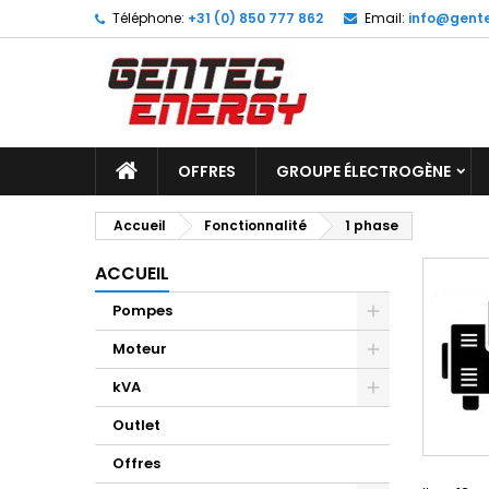
Téléphone:
+31 (0) 850 777 862
Email:
info@gente
M
(
C
C
add_circle_outline
((
Vo
No
d'e
OFFRES
GROUPE ÉLECTROGÈNE
Accueil
Fonctionnalité
1 phase
ACCUEIL
Pompes
Moteur
kVA
Outlet
Offres