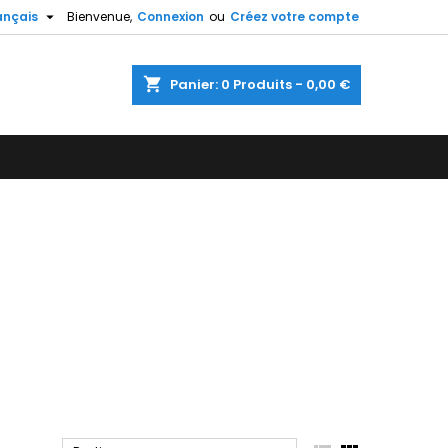

ançais
Bienvenue,
Connexion
ou
Créez votre compte
×
×
×
×
shopping_cart
Panier:
0
Produits - 0,00 €
)
n
s