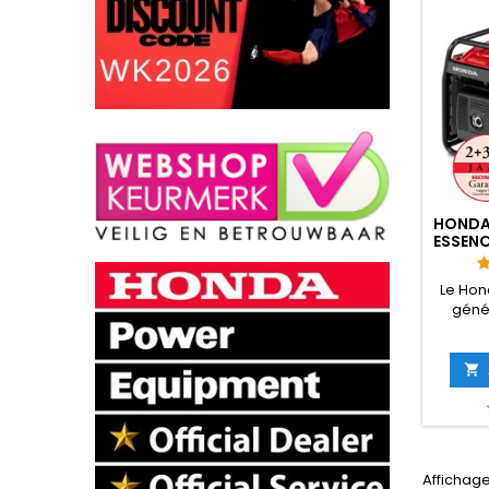
HONDA
ESSENC
Le Hon
génér
fiable
Honda 
grand r

of
aut
alime
stable 
Affichage 