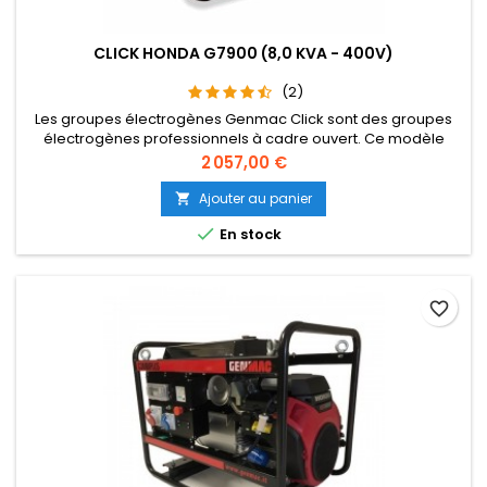
CLICK HONDA G7900 (8,0 KVA - 400V)
(2)
Les groupes électrogènes Genmac Click sont des groupes
électrogènes professionnels à cadre ouvert. Ce modèle
triphasé fait partie de la gamme essence Click. Ce groupe
Prix
2 057,00 €
électrogène est équipé d'un moteur Honda 1 cylindre 4
temps GX390.
Ajouter au panier


En stock
favorite_border