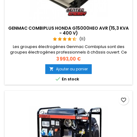
GENMAC COMBIPLUS HONDA G15000HEO AVR (15,3 KVA
- 400 V)
(11)
Les groupes électrogènes Genmac Combiplus sont des
groupes électrogènes professionnels à châssis ouvert. Ce
modèle triphasé fait partie de la série essence "Combiplus".
Prix
3 993,00 €
Le Combiplus G15000HEO est équipé d'un moteur Honda
GX690 2 cylindres 4 temps.
Ajouter au panier


En stock
favorite_border