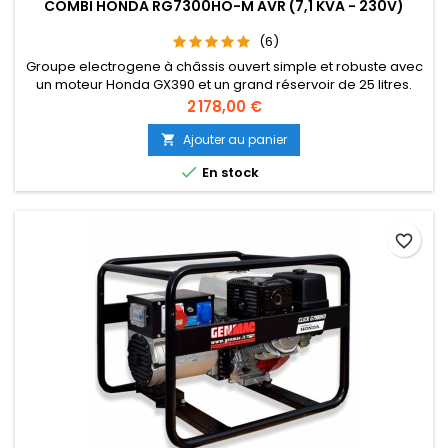
COMBI HONDA RG7300HO-M AVR (7,1 KVA - 230V)
(6)
Groupe electrogene à châssis ouvert simple et robuste avec
un moteur Honda GX390 et un grand réservoir de 25 litres.
Excellent générateur pour les travaux de construction. Le
Prix
2 178,00 €
générateur est également équipé d'AVR (régulation
automatique de tension) adapté aux équipements sensibles.
Ajouter au panier


En stock
favorite_border