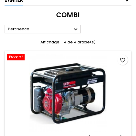
BANNER
COMBI

Pertinence
Affichage 1-4 de 4 article(s)
Promo !
favorite_border