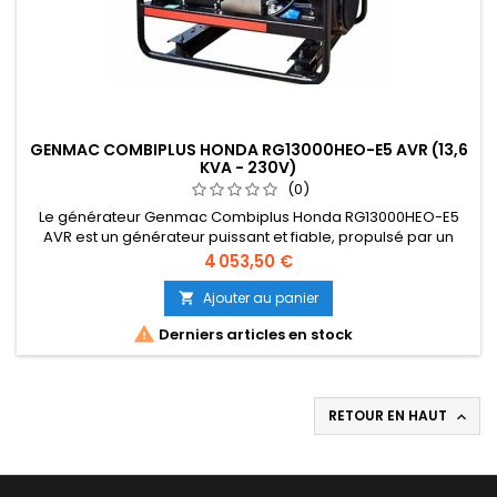
GENMAC COMBIPLUS HONDA RG13000HEO-E5 AVR (13,6
KVA - 230V)
(0)
Le générateur Genmac Combiplus Honda RG13000HEO-E5
AVR est un générateur puissant et fiable, propulsé par un
moteur Honda. Ce générateur est équipé d'un AVR
Prix
4 053,50 €
(régulateur de tension automatique) pour garantir une
tension stable et est idéal pour une utilisation résidentielle ou
Ajouter au panier

professionnelle.

Derniers articles en stock
RETOUR EN HAUT
