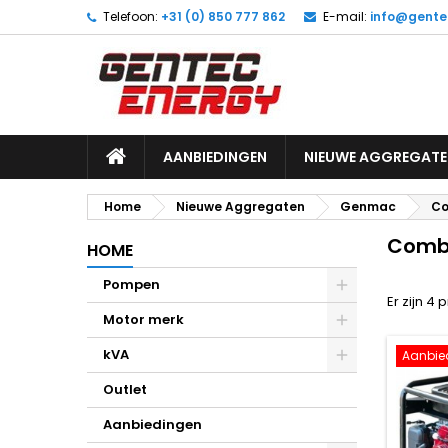
Telefoon:
+31 (0) 850 777 862
E-mail:
info@gente
M
(
M
I
add_circle_outline
((
U 
Ve
AANBIEDINGEN
NIEUWE AGGREGATE
Home
Nieuwe Aggregaten
Genmac
Co
Comb
HOME
Pompen
Er zijn 4
Motor merk
kVA
Aanbie
Outlet
Aanbiedingen