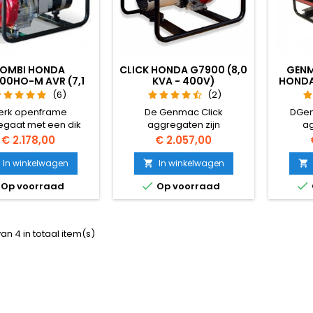
OMBI HONDA
CLICK HONDA G7900 (8,0
GENM
00HO-M AVR (7,1
KVA - 400V)
HONDA
KVA - 230V)
(15
(6)
(2)
erk openframe
De Genmac Click
DGe
egaat met een dik
aggregaten zijn
ag
 frame voorzien van
professionele open frame
pro
Prijs
Prijs
€ 2.178,00
€ 2.057,00
nda GX390 motor en
aggregaten. Dit driefasige
aggrega
 grote 25L tank.
model maakt deel uit van
model 
In winkelwagen
In winkelwagen


end geschikt voor de
de Click-benzineserie. Dit
d


Op voorraad
Op voorraad
bouw en klus
aggregaat is voorzien van
benzine
kzaamheden. Het
een 1 cilinder 4-takt GX390
G15000H
gaat heeft een AVR
Honda motor.
een 2 c
omatische voltage
H
van 4 in totaal item(s)
g) voor een stabiele
stroom.