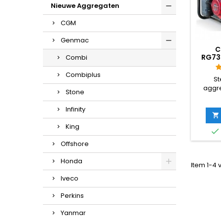
Nieuwe Aggregaten
CGM
Genmac
C
RG73
Combi
Combiplus
St
aggr
Stone
robuust
een Ho
Infinity
een

Uitstek
King

wer
Offshore
aggre
(aut
Honda
Item 1-4 
regelin
Iveco
Perkins
Yanmar