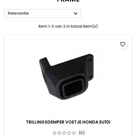

Relevantie
Item 1-2 van 2 in totaal item(s)
favorite_border
TRILLINGSDEMPER VOETJE HONDA EU10I
(0)