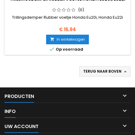
(0)
Trillingsdemper Rubber voetje Honda Eu20i, Honda Eu22i
Prijs
€ 16,94
In winkelwagen


Op voorraad
TERUG NAAR BOVEN


PRODUCTEN

INFO

UW ACCOUNT