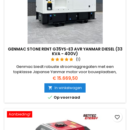
GENMAC STONE RENT G35YS-E3 AVR YANMAR DIESEL (33
KVA - 400V)
(1)
Genmac biedt robuste stroomaggregaten met een
topklasse Japanse Yanmar motor voor bouwplaatsen,
noodtroom toepassingen. Het aggregaat kunt u met de
Prijs
€ 15.669,50
vorkheftruck verplaatsen. Deze aggregaten zijn ook voorzien
van een centrale hijshaak, deze zorgt ervoor dat het
In winkelwagen

aggregaat aan het einde van de dag aan de kraan

Op voorraad
gehangen kan worden om diefstal te voorkomen....
Aanbieding!
favorite_border