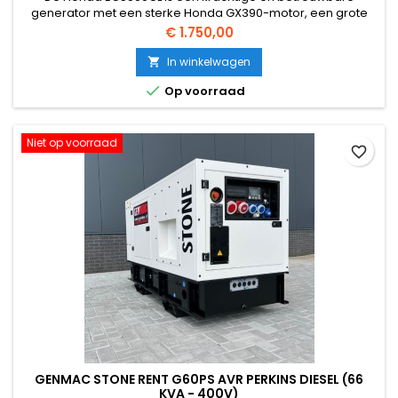
generator met een sterke Honda GX390-motor, een grote
24-liter tank voor lange draaitijd en een stabiele
Prijs
€ 1.750,00
stroomlevering dankzij D-AVR.
In winkelwagen


Op voorraad
Niet op voorraad
favorite_border
GENMAC STONE RENT G60PS AVR PERKINS DIESEL (66
KVA - 400V)