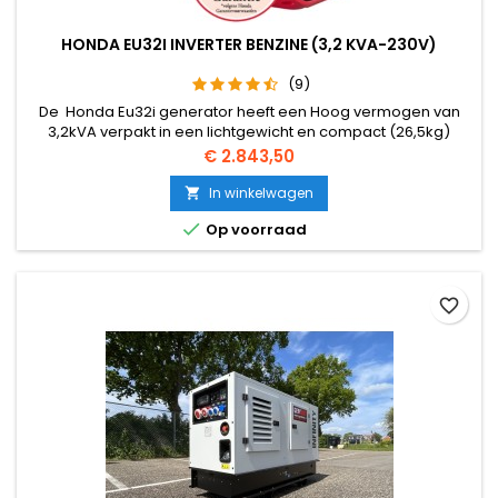
HONDA EU32I INVERTER BENZINE (3,2 KVA-230V)
(9)
De Honda Eu32i generator heeft een Hoog vermogen van
3,2kVA verpakt in een lichtgewicht en compact (26,5kg)
koffermodel. Nu Gemakkelijk starten in twee acties. De
Prijs
€ 2.843,50
Honda Eu32i is voorzien van een Batterijloos FI
(brandstofinjectie) systeem. Door de toepassing van een
In winkelwagen

batterijloos brandstofsysteem is het totale gewicht van de

Op voorraad
generator verminderd en zijn...
favorite_border