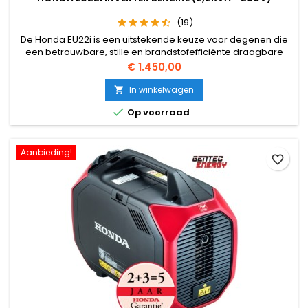
(19)
De Honda EU22i is een uitstekende keuze voor degenen die
een betrouwbare, stille en brandstofefficiënte draagbare
generator nodig hebben. Het is bijzonder geschikt voor
Prijs
€ 1.450,00
kampeerders, outdoor evenementen en als
noodstroomvoorziening thuis.
In winkelwagen


Op voorraad
Aanbieding!
favorite_border