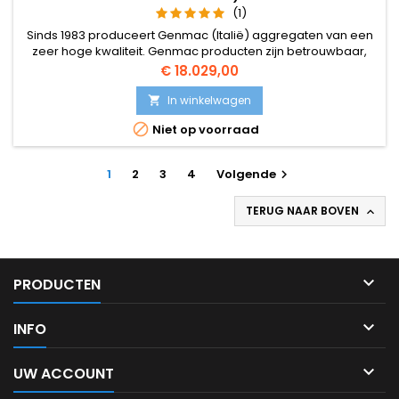
(1)
Sinds 1983 produceert Genmac (Italië) aggregaten van een
zeer hoge kwaliteit. Genmac producten zijn betrouwbaar,
duurzaam, sterk en zeer competitief. Ook het Design is zeer
Prijs
€ 18.029,00
strak. Door de jaren heen heeft Genmac zich onderscheiden
voor de kwaliteit van haar producten, knowhow, aangepaste
In winkelwagen

oplossingen.

Niet op voorraad
1
2
3
4
Volgende

TERUG NAAR BOVEN


PRODUCTEN

INFO

UW ACCOUNT