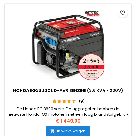
favorite_border
HONDA EG3600CL D-AVR BENZINE (3,6 KVA - 230V)
(9)
De Honda EG 3600 serie. De aggregaten hebben de
nieuwste Honda-GX motoren met een laag brandstofgebruik
en zijn uitgerust met een digitale elektronische
Prijs
€ 1.449,00
spanningsregeling voor een nauwkeurige
spanningsregeling. De EG serie is zoals alle open frame
In winkelwagen
