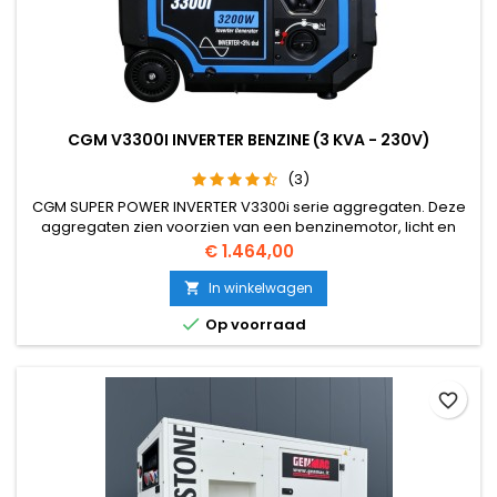
CGM V3300I INVERTER BENZINE (3 KVA - 230V)
(3)
CGM SUPER POWER INVERTER V3300i serie aggregaten. Deze
aggregaten zien voorzien van een benzinemotor, licht en
compact, met invertertechnologie en elektronische
Prijs
€ 1.464,00
spanningsregelaar AVR. Geschikt voor verschillende
toepassingen, zoals backup, camping, hobby apparatuur
In winkelwagen

enz.

Op voorraad
favorite_border