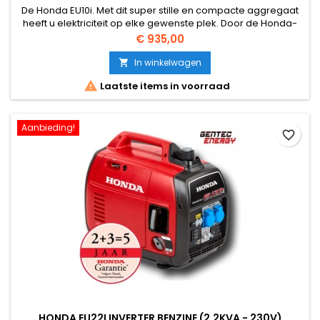
De Honda EU10i. Met dit super stille en compacte aggregaat
heeft u elektriciteit op elke gewenste plek. Door de Honda-
Inverter-Techniek heeft het aggregaat een hoge frequentie
Prijs
€ 935,00
en spanningsnauwkeurigheid. Daardoor is het aggregaat
overal toepasbaar. Door het lage gewicht is de EU 10i uiterst
In winkelwagen

handzaam.

Laatste items in voorraad
Aanbieding!
favorite_border
HONDA EU22I INVERTER BENZINE (2,2KVA - 230V)