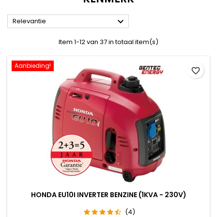

Relevantie
Item 1-12 van 37 in totaal item(s)
Aanbieding!
favorite_border
HONDA EU10I INVERTER BENZINE (1KVA - 230V)
(4)