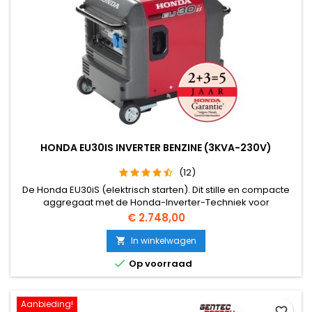
HONDA EU30IS INVERTER BENZINE (3KVA-230V)
(12)
De Honda EU30iS (elektrisch starten). Dit stille en compacte
aggregaat met de Honda-Inverter-Techniek voor
nauwkeurige spanning en frequentie heeft ook een
Prijs
€ 2.748,00
repeteerstarter. Het aggregaat wordt zowel zakelijk als
particulier toegepast.
In winkelwagen


Op voorraad
Aanbieding!
favorite_border