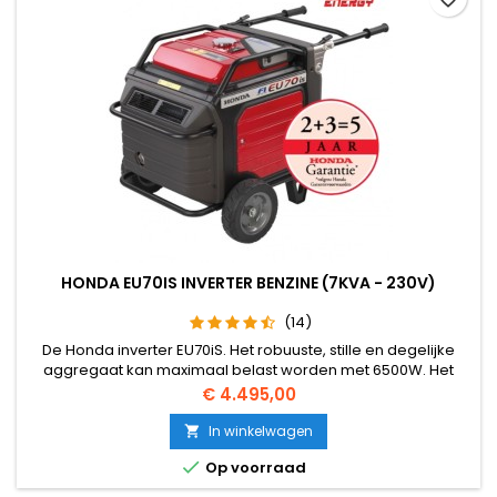
HONDA EU70IS INVERTER BENZINE (7KVA - 230V)
(14)
De Honda inverter EU70iS. Het robuuste, stille en degelijke
aggregaat kan maximaal belast worden met 6500W. Het
aggregaat is ook uitgevoerd met de Honda-Inverter-
Prijs
€ 4.495,00
Techniek, die voor nauwkeurige spanning en frequentie
zorgt. Het aggregaat wordt meestal voor zakelijke
In winkelwagen

doeleinden aangeschaft.

Op voorraad