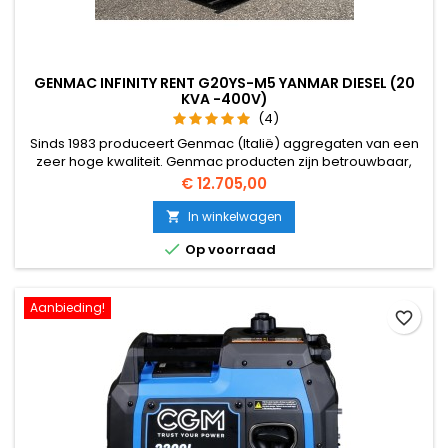
GENMAC INFINITY RENT G20YS-M5 YANMAR DIESEL (20
KVA -400V)
(4)
Sinds 1983 produceert Genmac (Italië) aggregaten van een
zeer hoge kwaliteit. Genmac producten zijn betrouwbaar,
duurzaam, sterk en zeer competitief. Ook het Design is zeer
Prijs
€ 12.705,00
strak. Door de jaren heen heeft Genmac zich onderscheiden
voor de kwaliteit van haar producten, knowhow, aangepaste
In winkelwagen

oplossingen.

Op voorraad
Aanbieding!
favorite_border