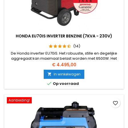
HONDA EU70IS INVERTER BENZINE (7KVA - 230V)
(14)
De Honda inverter EU70iS. Het robuuste, stille en degelijke
aggregaat kan maximaal belast worden met 6500W. Het
aggregaat is ook uitgevoerd met de Honda-Inverter-
Prijs
€ 4.495,00
Techniek, die voor nauwkeurige spanning en frequentie
zorgt. Het aggregaat wordt meestal voor zakelijke
In winkelwagen

doeleinden aangeschaft.

Op voorraad
Aanbieding!
favorite_border