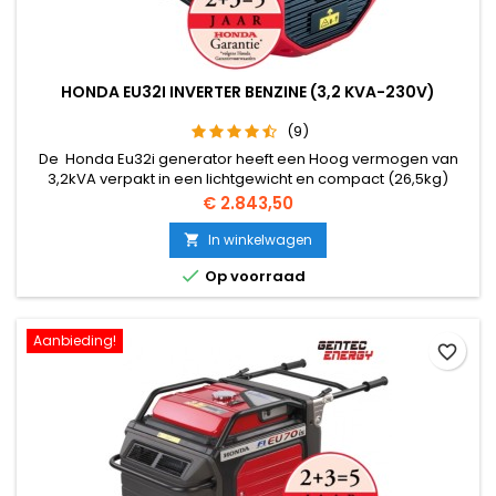
HONDA EU32I INVERTER BENZINE (3,2 KVA-230V)
(9)
De Honda Eu32i generator heeft een Hoog vermogen van
3,2kVA verpakt in een lichtgewicht en compact (26,5kg)
koffermodel. Nu Gemakkelijk starten in twee acties. De
Prijs
€ 2.843,50
Honda Eu32i is voorzien van een Batterijloos FI
(brandstofinjectie) systeem. Door de toepassing van een
In winkelwagen

batterijloos brandstofsysteem is het totale gewicht van de

Op voorraad
generator verminderd en zijn...
Aanbieding!
favorite_border