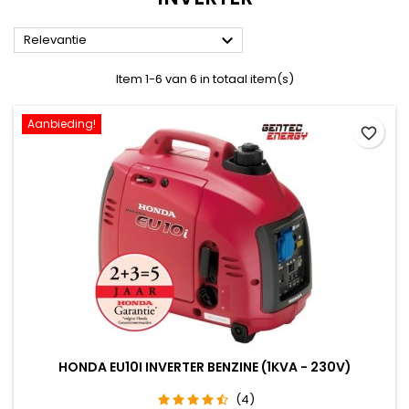

Relevantie
Item 1-6 van 6 in totaal item(s)
Aanbieding!
favorite_border
HONDA EU10I INVERTER BENZINE (1KVA - 230V)
(4)