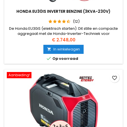
HONDA EU30IS INVERTER BENZINE (3KVA-230V)
(12)
De Honda EU30iS (elektrisch starten). Dit stille en compacte
aggregaat met de Honda-Inverter-Techniek voor
nauwkeurige spanning en frequentie heeft ook een
Prijs
€ 2.748,00
repeteerstarter. Het aggregaat wordt zowel zakelijk als
particulier toegepast.
In winkelwagen


Op voorraad
Aanbieding!
favorite_border