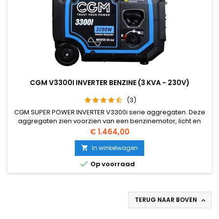
CGM V3300I INVERTER BENZINE (3 KVA - 230V)
(3)
CGM SUPER POWER INVERTER V3300i serie aggregaten. Deze
aggregaten zien voorzien van een benzinemotor, licht en
compact, met invertertechnologie en elektronische
Prijs
€ 1.464,00
spanningsregelaar AVR. Geschikt voor verschillende
toepassingen, zoals backup, camping, hobby apparatuur
In winkelwagen

enz.

Op voorraad
TERUG NAAR BOVEN
