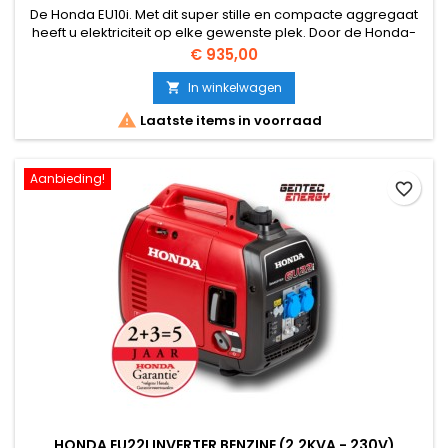
De Honda EU10i. Met dit super stille en compacte aggregaat
heeft u elektriciteit op elke gewenste plek. Door de Honda-
Inverter-Techniek heeft het aggregaat een hoge frequentie
Prijs
€ 935,00
en spanningsnauwkeurigheid. Daardoor is het aggregaat
overal toepasbaar. Door het lage gewicht is de EU 10i uiterst
In winkelwagen

handzaam.

Laatste items in voorraad
Aanbieding!
favorite_border
HONDA EU22I INVERTER BENZINE (2,2KVA - 230V)