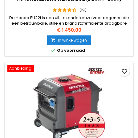
(19)
De Honda EU22i is een uitstekende keuze voor degenen die
een betrouwbare, stille en brandstofefficiënte draagbare
generator nodig hebben. Het is bijzonder geschikt voor
Prijs
€ 1.450,00
kampeerders, outdoor evenementen en als
noodstroomvoorziening thuis.
In winkelwagen


Op voorraad
Aanbieding!
favorite_border