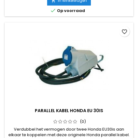
In winkelwagen


Op voorraad
favorite_border
PARALLEL KABEL HONDA EU 30IS
(0)
Verdubbel het vermogen door twee Honda EU30is aan
elkaar te koppelen met deze originele Honda parallel kabel.