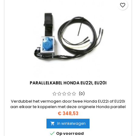
favorite_border
PARALLELKABEL HONDA EU22I, EU20I
(0)
Verdubbel het vermogen door twee Honda EU22i of EU20i
aan elkaar te koppelen met deze originele Honda parallel
kabel. Koop altijd een originele Honda kabel i.v.m. garantie.
Prijs
€ 348,53
In winkelwagen


Op voorraad