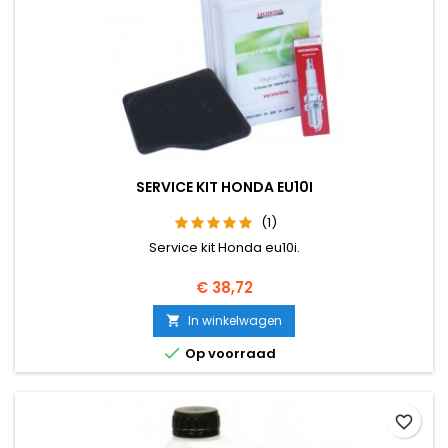
SERVICE KIT HONDA EU10I
(1)
Service kit Honda eu10i.
Prijs
€ 38,72
In winkelwagen


Op voorraad
favorite_border