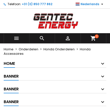

Telefoon:
+31 (0) 850 777 862
Nederlands
×
×
×
×
Mijn verlanglijst
((modalTitle))
Maak een verlanglijst
Inloggen
Maak nieuwe lijst
add_circle_outline
((confirmMessage))
U moet ingelogd zijn om producten in uw verlanglijst
Verlanglijst naam
op te slaan.
0
((cancelText))
((modalDeleteText))



shopping_cart
Annuleren
Inloggen
Annuleren
Maak een verlanglijst
Home
Onderdelen
Honda Onderdelen
Honda
Accessoires
HOME
BANNER
BANNER
BANNER