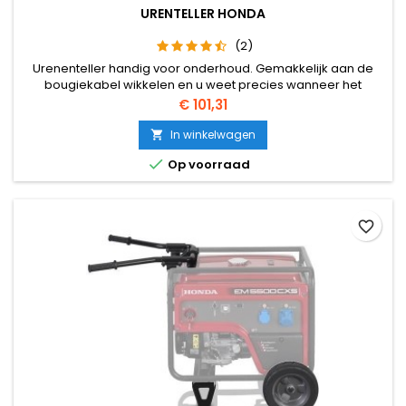
URENTELLER HONDA
(2)
Urenenteller handig voor onderhoud. Gemakkelijk aan de
bougiekabel wikkelen en u weet precies wanneer het
onderhoud ingepland moet worden. (voor benzine
Prijs
€ 101,31
aggregaten)
In winkelwagen


Op voorraad
favorite_border