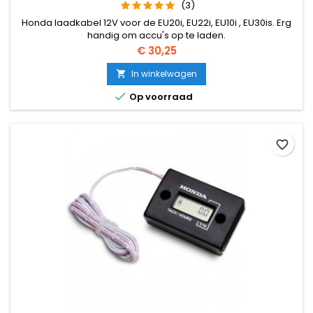
(3)
Honda laadkabel 12V voor de EU20i, EU22i, EU10i , EU30is. Erg
handig om accu's op te laden.
Prijs
€ 30,25
In winkelwagen


Op voorraad
favorite_border