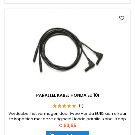
favorite_border
PARALLEL KABEL HONDA EU 10I
(1)
Verdubbel het vermogen door twee Honda EU10i aan elkaar
te koppelen met deze originele Honda parallel kabel. Koop
altijd een origenele Honda kabel i.v.m. garantie.
Prijs
€ 63,65