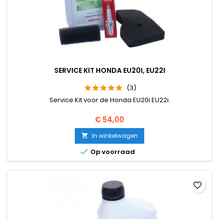
SERVICE KIT HONDA EU20I, EU22I
(3)
Service Kit voor de Honda EU20i EU22i.
Prijs
€ 54,00
In winkelwagen


Op voorraad
favorite_border