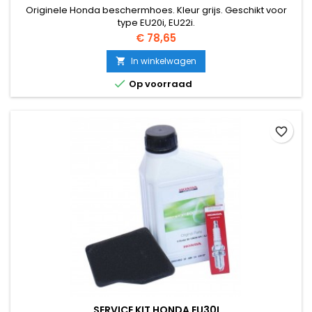
Originele Honda beschermhoes. Kleur grijs. Geschikt voor
type EU20i, EU22i.
Prijs
€ 78,65
In winkelwagen


Op voorraad
favorite_border
SERVICE KIT HONDA EU30I