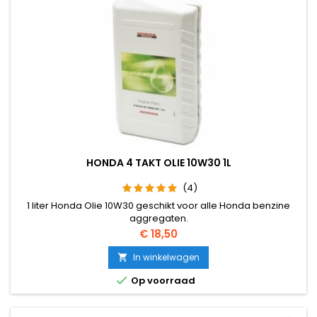
HONDA 4 TAKT OLIE 10W30 1L
(4)
1 liter Honda Olie 10W30 geschikt voor alle Honda benzine
aggregaten.
Prijs
€ 18,50
In winkelwagen


Op voorraad