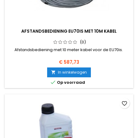
AFSTANDSBEDIENING EU70IS MET 10M KABEL
(0)
Afstandsbediening met 10 meter kabel voor de EU70is.
Prijs
€ 587,73
In winkelwagen


Op voorraad
favorite_border