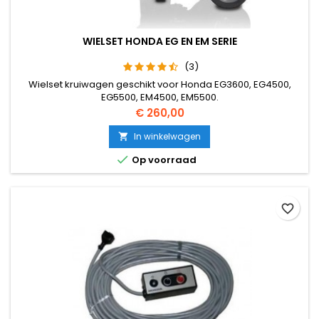
WIELSET HONDA EG EN EM SERIE
(3)
Wielset kruiwagen geschikt voor Honda EG3600, EG4500,
EG5500, EM4500, EM5500.
Prijs
€ 260,00
In winkelwagen


Op voorraad
favorite_border