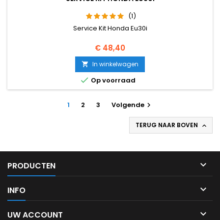
(1)
Service Kit Honda Eu30i
Prijs
€ 48,40
In winkelwagen


Op voorraad
1
2
3
Volgende

TERUG NAAR BOVEN


PRODUCTEN

INFO

UW ACCOUNT