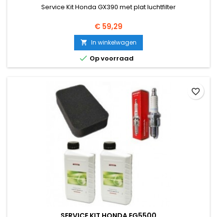
Service Kit Honda GX390 met plat luchtfilter
Prijs
€ 59,29
In winkelwagen


Op voorraad
favorite_border
SERVICE KIT HONDA EG5500