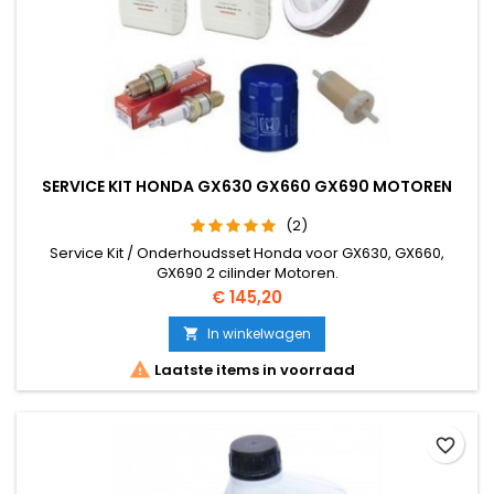
SERVICE KIT HONDA GX630 GX660 GX690 MOTOREN
(2)
Service Kit / Onderhoudsset Honda voor GX630, GX660,
GX690 2 cilinder Motoren.
Prijs
€ 145,20
In winkelwagen


Laatste items in voorraad
favorite_border