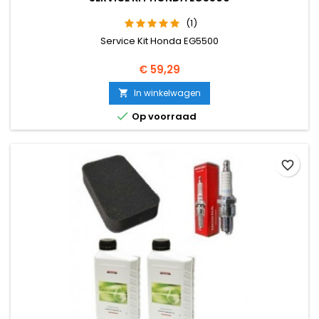
(1)
Service Kit Honda EG5500
Prijs
€ 59,29
In winkelwagen


Op voorraad
favorite_border