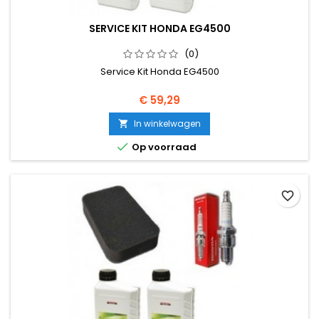
SERVICE KIT HONDA EG4500
(0)
Service Kit Honda EG4500
Prijs
€ 59,29
In winkelwagen


Op voorraad
favorite_border