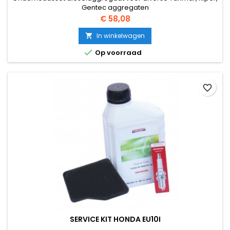
Gentec aggregaten
Prijs
€ 58,08
In winkelwagen


Op voorraad
favorite_border
SERVICE KIT HONDA EU10I