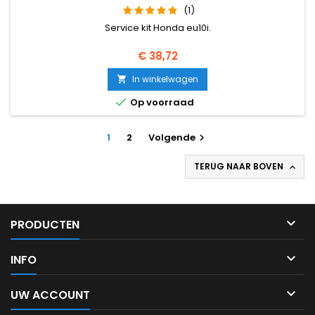
(1)
Service kit Honda eu10i.
Prijs
€ 38,72
In winkelwagen


Op voorraad
1
2
Volgende

TERUG NAAR BOVEN


PRODUCTEN

INFO

UW ACCOUNT