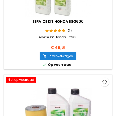
SERVICE KIT HONDA EG3600
(1)
Service Kit Honda EG3600
Prijs
€ 49,61
In winkelwagen


Op voorraad
Niet op voorraad
favorite_border