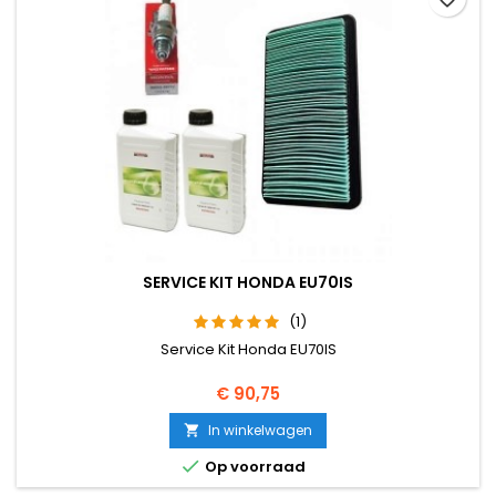
SERVICE KIT HONDA EU70IS
(1)
Service Kit Honda EU70IS
Prijs
€ 90,75
In winkelwagen


Op voorraad