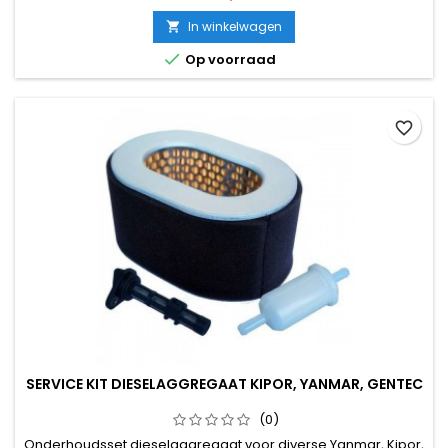
In winkelwagen


Op voorraad
favorite_border
SERVICE KIT DIESELAGGREGAAT KIPOR, YANMAR, GENTEC
(0)
Onderhoudsset dieselaggregaat voor diverse Yanmar, Kipor,