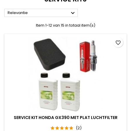

Relevantie
Item 1-12 van 15 in totaal item(s)
favorite_border
SERVICE KIT HONDA GX390 MET PLAT LUCHTFILTER
(2)