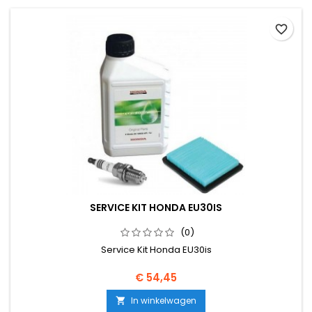
favorite_border
SERVICE KIT HONDA EU30IS
(0)
Service Kit Honda EU30is
Prijs
€ 54,45
In winkelwagen
