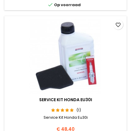

Op voorraad
favorite_border
SERVICE KIT HONDA EU30I
(1)
Service Kit Honda Eu30i
Prijs
€ 48,40