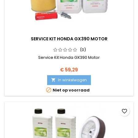
SERVICE KIT HONDA GX390 MOTOR
(0)
Service Kit Honda GX390 Motor
Prijs
€ 59,29
In winkelwagen


Niet op voorraad
favorite_border