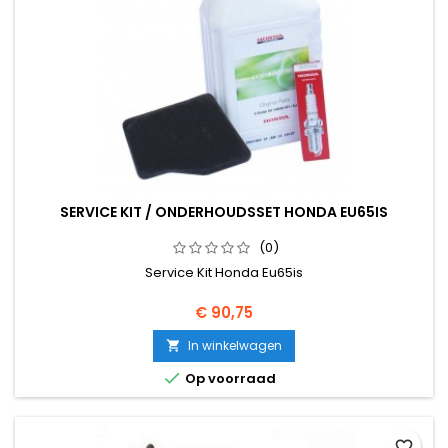
SERVICE KIT / ONDERHOUDSSET HONDA EU65IS
(0)
Service Kit Honda Eu65is
Prijs
€ 90,75
In winkelwagen


Op voorraad
favorite_border