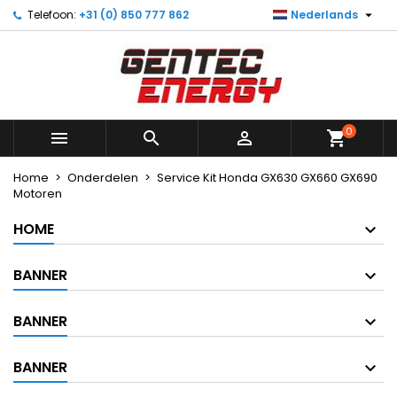

Telefoon:
+31 (0) 850 777 862
Nederlands
×
×
×
Mijn verlanglijst
Maak een verlanglijst
Inloggen
Maak nieuwe lijst
add_circle_outline
U moet ingelogd zijn om producten in uw verlanglijst
Verlanglijst naam
op te slaan.
0



shopping_cart
Annuleren
Inloggen
Annuleren
Maak een verlanglijst
Home
Onderdelen
Service Kit Honda GX630 GX660 GX690
Motoren
HOME
BANNER
BANNER
BANNER