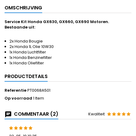
OMSCHRIJVING
Service Kit Honda GX630, GX660, GX690 Motoren.
Bestaande uit:
2x Honda Bougie
2x Honda 1L Olie 10W30
1x Honda Luchtfilter
1x Honda Benzinefilter
1x Honda Oliefilter
PRODUCTDETAILS
Referentie
PT0068A501
Op voorraad
1 Item
COMMENTAAR (2)
Kwaliteit