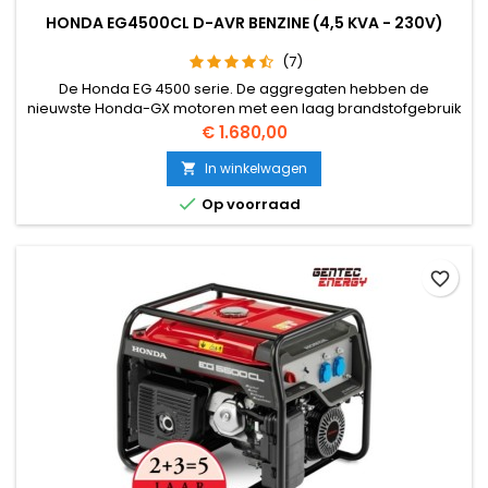
HONDA EG4500CL D-AVR BENZINE (4,5 KVA - 230V)
(7)
De Honda EG 4500 serie. De aggregaten hebben de
nieuwste Honda-GX motoren met een laag brandstofgebruik
en zijn uitgerust met een digitale elektronische
Prijs
€ 1.680,00
panningsregeling voor een nauwkeurige spanningsregeling.
De Honda EG serie is zoals alle open frame aggregaten
In winkelwagen

robuust. Ze hebben allemaal een grote brandstoftank van

Op voorraad
24L.
favorite_border