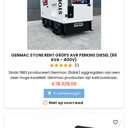
GENMAC STONE RENT G60PS AVR PERKINS DIESEL (66
KVA - 400V)
(1)
Sinds 1983 produceert Genmac (Italië) aggregaten van een
zeer hoge kwaliteit. Genmac producten zijn betrouwbaar,
duurzaam, sterk en zeer competitief. Ook het Design is zeer
Prijs
€ 18.029,00
strak. Door de jaren heen heeft Genmac zich onderscheiden
voor de kwaliteit van haar producten, knowhow, aangepaste
In winkelwagen

oplossingen.

Niet op voorraad
favorite_border