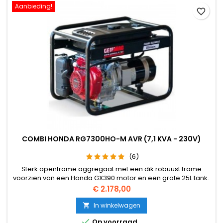
Aanbieding!
favorite_border
COMBI HONDA RG7300HO-M AVR (7,1 KVA - 230V)
(6)
Sterk openframe aggregaat met een dik robuust frame
voorzien van een Honda GX390 motor en een grote 25L tank.
Uitstekend geschikt voor de bouw en klus werkzaamheden.
Prijs
€ 2.178,00
Het aggregaat heeft een AVR (automatische voltage
regeling) voor een stabiele stroom.
In winkelwagen


Op voorraad