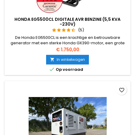
HONDA EG5500CL DIGITALE AVR BENZINE (5,5 KVA
-230V)
(5)
De Honda EG5500CL is een krachtige en betrouwbare
generator met een sterke Honda GX390-motor, een grote
24-liter tank voor lange draaitijd en een stabiele
Prijs
€ 1.750,00
stroomlevering dankzij D-AVR.
In winkelwagen


Op voorraad
favorite_border