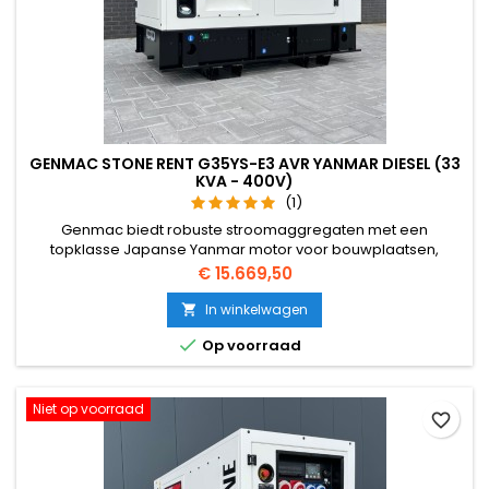
GENMAC STONE RENT G35YS-E3 AVR YANMAR DIESEL (33
KVA - 400V)
(1)
Genmac biedt robuste stroomaggregaten met een
topklasse Japanse Yanmar motor voor bouwplaatsen,
noodtroom toepassingen. Het aggregaat kunt u met de
Prijs
€ 15.669,50
vorkheftruck verplaatsen. Deze aggregaten zijn ook voorzien
van een centrale hijshaak, deze zorgt ervoor dat het
In winkelwagen

aggregaat aan het einde van de dag aan de kraan

Op voorraad
gehangen kan worden om diefstal te voorkomen....
Niet op voorraad
favorite_border