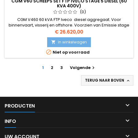
CGM V60 SCHEEPS SET FTP IVECO STAGE 5 DIESEL (60
KVA 400V)
(0)
CGM V460 60 kVA FTP Iveco diesel aggregaat. Voor
binnenvaart, visserij en offshore. Voorzien van Emissie stage
5 motor en dubbelwandige verstuiver leidingen met
Prijs
€ 26.620,00
lekdetectie.
In winkelwagen


Niet op voorraad
1
2
3
Volgende

TERUG NAAR BOVEN


PRODUCTEN

INFO

UW ACCOUNT