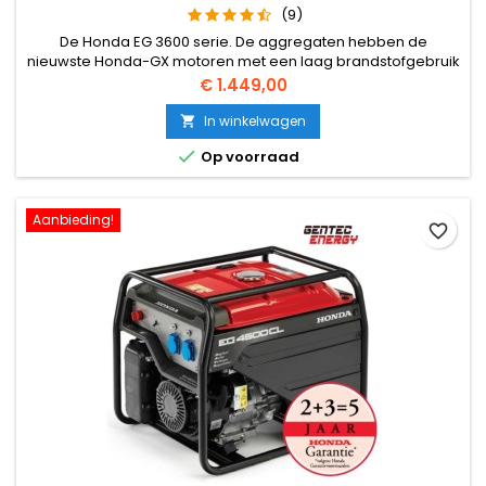
(9)
De Honda EG 3600 serie. De aggregaten hebben de
nieuwste Honda-GX motoren met een laag brandstofgebruik
en zijn uitgerust met een digitale elektronische
Prijs
€ 1.449,00
spanningsregeling voor een nauwkeurige
spanningsregeling. De EG serie is zoals alle open frame
In winkelwagen

aggregaten robuust. Ze hebben allemaal een grote

Op voorraad
brandstoftank van 24L.
Aanbieding!
favorite_border