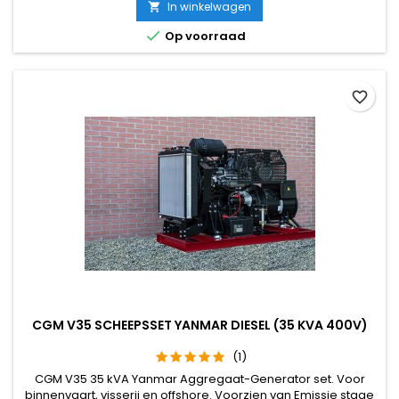
door grote deuren aan de voor en achterzijde van het
In winkelwagen

aggregaat. Voorzien van elektrische start. Robuust diesel

Op voorraad
aggregaat!!
favorite_border
CGM V35 SCHEEPSSET YANMAR DIESEL (35 KVA 400V)
(1)
CGM V35 35 kVA Yanmar Aggregaat-Generator set. Voor
binnenvaart, visserij en offshore. Voorzien van Emissie stage