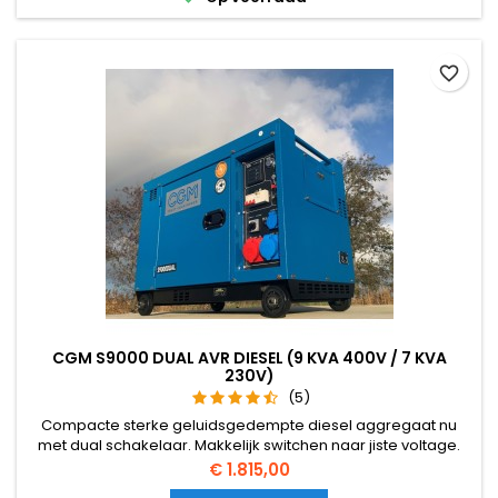
favorite_border
CGM S9000 DUAL AVR DIESEL (9 KVA 400V / 7 KVA
230V)
(5)
Compacte sterke geluidsgedempte diesel aggregaat nu
met dual schakelaar. Makkelijk switchen naar jiste voltage.
Geen probleem meer met scheef belasten. Levert maximaal
Prijs
€ 1.815,00
9 kVA op 400V en van 7 KVA op 230V. Gemakkelijk onderhoud