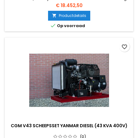
5 motor en dubbelwandige verstuiver leidingen met
Prijs
€ 18.452,50
lekdetectie.
Productdetails


Op voorraad
favorite_border
CGM V43 SCHEEPSSET YANMAR DIESEL (43 KVA 400V)
(0)