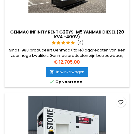
GENMAC INFINITY RENT G20YS-M5 YANMAR DIESEL (20
KVA -400V)
(4)
Sinds 1983 produceert Genmac (Italië) aggregaten van een
zeer hoge kwaliteit. Genmac producten zijn betrouwbaar,
duurzaam, sterk en zeer competitief. Ook het Design is zeer
Prijs
€ 12.705,00
strak. Door de jaren heen heeft Genmac zich onderscheiden
voor de kwaliteit van haar producten, knowhow, aangepaste
In winkelwagen

oplossingen.

Op voorraad
favorite_border