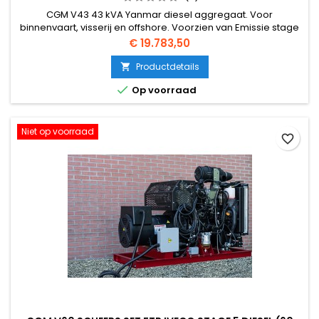
CGM V43 43 kVA Yanmar diesel aggregaat. Voor
binnenvaart, visserij en offshore. Voorzien van Emissie stage
5 motor en dubbelwandige verstuiver leidingen met
Prijs
€ 19.783,50
lekdetectie.
Productdetails


Op voorraad
Niet op voorraad
favorite_border