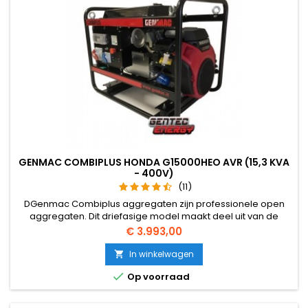
GENMAC COMBIPLUS HONDA G15000HEO AVR (15,3 KVA
- 400V)
(11)
DGenmac Combiplus aggregaten zijn professionele open
aggregaten. Dit driefasige model maakt deel uit van de
Combiplus-benzineserie. De Combiplus G15000HEO is
Prijs
€ 3.993,00
voorzien van een 2 cilinder 4-takt GX690 Honda motor.
In winkelwagen


Op voorraad