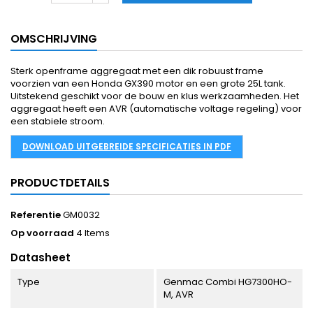
OMSCHRIJVING
Sterk openframe aggregaat met een dik robuust frame
voorzien van een Honda GX390 motor en een grote 25L tank.
Uitstekend geschikt voor de bouw en klus werkzaamheden. Het
aggregaat heeft een AVR (automatische voltage regeling) voor
een stabiele stroom.
DOWNLOAD UITGEBREIDE SPECIFICATIES IN PDF
PRODUCTDETAILS
Referentie
GM0032
Op voorraad
4 Items
Datasheet
Type
Genmac Combi HG7300HO-
M, AVR