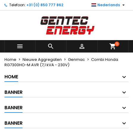

Telefoon:
+31 (0) 850 777 862
Nederlands
×
×
×
Mijn verlanglijst
Maak een verlanglijst
Inloggen
Maak nieuwe lijst
add_circle_outline
U moet ingelogd zijn om producten in uw verlanglijst
Verlanglijst naam
op te slaan.
0



shopping_cart
Annuleren
Inloggen
Annuleren
Maak een verlanglijst
Home
Nieuwe Aggregaten
Genmac
Combi Honda
RG7300HO-M AVR (7,1 kVA - 230V)
HOME
BANNER
BANNER
BANNER