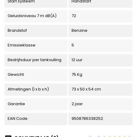
Start systeem
Handstart
Geluidsniveau 7 m dB(A)
72
Brandstof
Benzine
Emissieklasse
5
Bedrijfsduur per tankvulling
12 uur
Gewicht
75 Kg
Afmetingen (l x b x h)
73 x 50 x 54 cm
Garantie
2 jaar
EAN Code
9508786338252