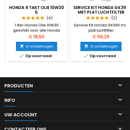
HONDA 4 TAKT OLIE 10W30
SERVICE KIT HONDA GX390
1L
MET PLAT LUCHTFILTER
(4)
(2)
1 liter Honda Olie 10W30
Service Kit Honda GX390 met
geschikt voor alle Honda
plat luchtfilter
benzine aggregaten.
Prijs
Prijs
€ 18,50
€ 59,29
In winkelwagen
In winkelwagen




Op voorraad
Op voorraad

PRODUCTEN

INFO

UW ACCOUNT

CONTACTEER ONS