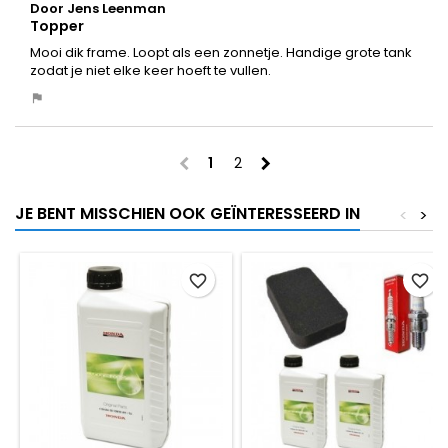
Door Jens Leenman
Topper
Mooi dik frame. Loopt als een zonnetje. Handige grote tank
zodat je niet elke keer hoeft te vullen.
chevron_left
chevron_right
1
2
JE BENT MISSCHIEN OOK GEÏNTERESSEERD IN
<
>
favorite_border
favorite_border