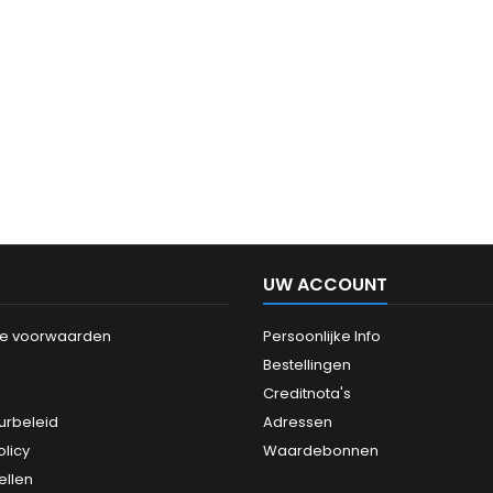
UW ACCOUNT
e voorwaarden
Persoonlijke Info
Bestellingen
Creditnota's
urbeleid
Adressen
olicy
Waardebonnen
ellen