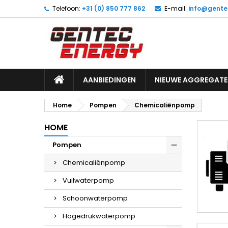
Telefoon:
+31 (0) 850 777 862
E-mail:
info@gente
M
(
M
I
add_circle_outline
((
U 
Ve
AANBIEDINGEN
NIEUWE AGGREGATE
Home
Pompen
Chemicaliënpomp
HOME
Pompen
Chemicaliënpomp
Vuilwaterpomp
Schoonwaterpomp
Hogedrukwaterpomp