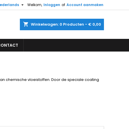

ederlands
Welkom,
Inloggen
of
Account aanmaken
×
×
×
×
shopping_cart
Winkelwagen:
0
Producten - € 0,00
CONTACT
)
n
t
n chemische vloeistoffen. Door de speciale coating