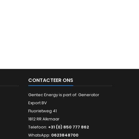
CONTACTEER ONS
Gentec Energy is part of: Generator
Export BV
Fluorietweg 41
1812 RR Alkmaar
Telefoon:
+31 (0) 850 777 862
WhatsApp:
0623848700