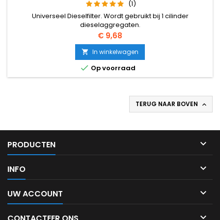
(1)
Universeel Dieselfilter. Wordt gebruikt bij 1 cilinder
dieselaggregaten.
Prijs
€ 9,68
In winkelwagen


Op voorraad
TERUG NAAR BOVEN


PRODUCTEN

INFO

UW ACCOUNT

CONTACTEER ONS