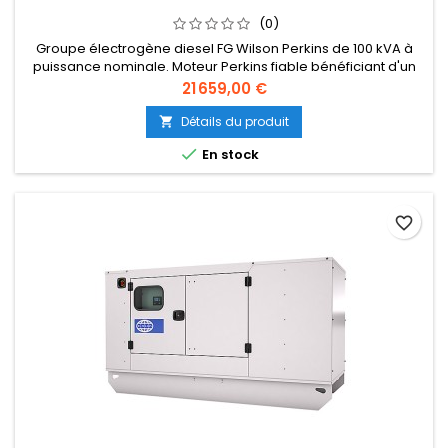
(0)
Groupe électrogène diesel FG Wilson Perkins de 100 kVA à
puissance nominale. Moteur Perkins fiable bénéficiant d'un
support mondial. Construction robuste, adapté à une
Prix
21 659,00 €
utilisation continue ou de secours. Facile à entretenir et à
utiliser. {gformbuilderpro:3}
Détails du produit


En stock
favorite_border