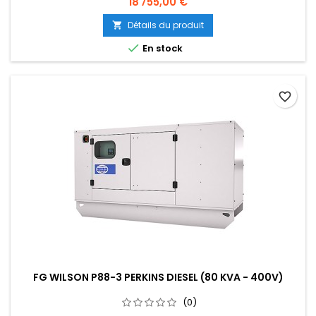
Prix
18 755,00 €
utilisation continue ou de secours. Facile à entretenir et à
utiliser.{gformbuilderpro:3}
Détails du produit


En stock
favorite_border
FG WILSON P88-3 PERKINS DIESEL (80 KVA - 400V)
(0)