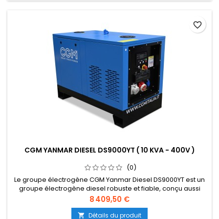
favorite_border
CGM YANMAR DIESEL DS9000YT ( 10 KVA - 400V )
(0)
Le groupe électrogène CGM Yanmar Diesel DS9000YT est un
groupe électrogène diesel robuste et fiable, conçu aussi
bien pour un usage professionnel que pour des
Prix
8 409,50 €
environnements exigeants. Ce générateur est idéal pour
fournir une énergie puissante pour une large gamme
Détails du produit
