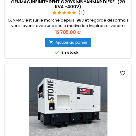
GENMAC INFINITY RENT G20YS M5 YANMAR DIESEL (20
KVA -400V)
(4)
GENMAC est sur le marché depuis 1983 et regarde désormais
vers l'avenir avec une seule motivation inspirante: vendre
des groupes électrogènes de haute qualité partout dans le
Prix
12 705,00 €
monde, en aidant toutes les personnes à faire leur travail
dans tout type d'environnement, sans renoncer à la sécurité.
Ajouter au panier

Un produit de qualité qui sera à vos côtés toute une vie.

En stock
favorite_border