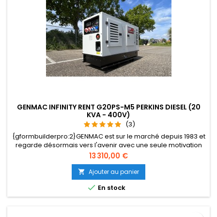
GENMAC INFINITY RENT G20PS-M5 PERKINS DIESEL (20
KVA - 400V)
(3)
{gformbuilderpro:2}GENMAC est sur le marché depuis 1983 et
regarde désormais vers l'avenir avec une seule motivation
inspirante: vendre des groupes électrogènes de haute
Prix
13 310,00 €
qualité partout dans le monde, en aidant toutes les
personnes à faire leur travail dans tout type
Ajouter au panier

d'environnement, sans renoncer à la sécurité. Un produit de

En stock
qualité qui sera à vos côtés...