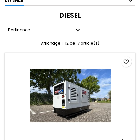
BANNER
DIESEL

Pertinence
Affichage 1-12 de 17 article(s)
favorite_border