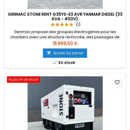
GENMAC STONE RENT G35YS-E3 AVR YANMAR DIESEL (33
KVA - 400V)
(1)
Genmac propose des groupes électrogènes pour les
chantiers avec une structure renforcée, des passages de
fourches bilatéraux étudiés pour permettre la manutention
Prix
15 669,50 €
tant dans le sens de la longueur que dans le sens de la
largeur en toute sécurité. L’arceau de levage central est un
Ajouter au panier

point de levage supplémentaire mais il permet également,

En stock
en cas de nécessité,...
Rupture de stock
favorite_border