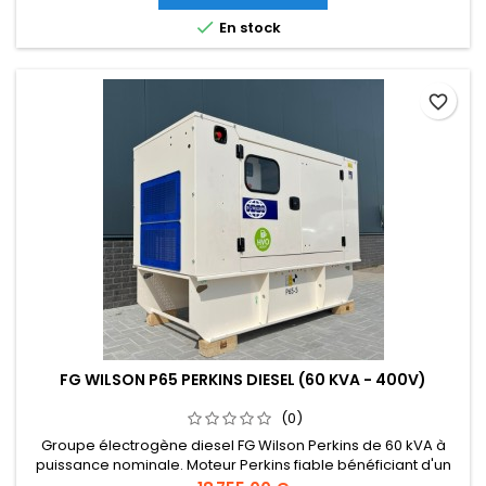
d'applications, des chantiers de construction aux

En stock
événements et comme alimentation...
favorite_border
FG WILSON P65 PERKINS DIESEL (60 KVA - 400V)
(0)
Groupe électrogène diesel FG Wilson Perkins de 60 kVA à
puissance nominale. Moteur Perkins fiable bénéficiant d'un
support mondial. Construction robuste, adapté à une