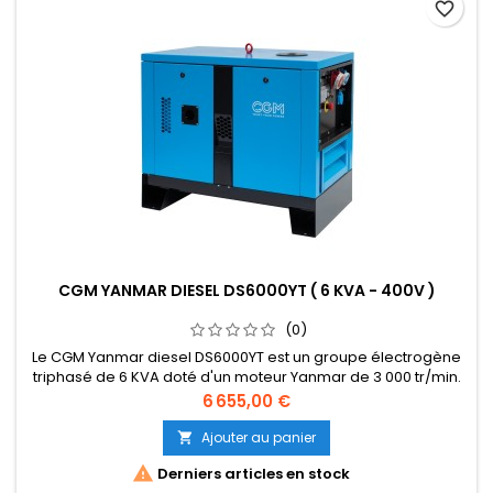
favorite_border
CGM YANMAR DIESEL DS6000YT ( 6 KVA - 400V )
(0)
Le CGM Yanmar diesel DS6000YT est un groupe électrogène
triphasé de 6 KVA doté d'un moteur Yanmar de 3 000 tr/min.
Conception compacte et facile à utiliser. Le générateur CGM
Prix
6 655,00 €
DS6000YT est équipé d'un Alternateur Linz sans balais et d'un
régulateur de tension AVR. Le groupe électrogène CGM
Ajouter au panier

DS6000YT dispose d'un démarreur électrique avec une

Derniers articles en stock
batterie 12V et...