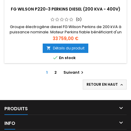
FG WILSON P220-3 PERKINS DIESEL (200 KVA - 400V)
(0)
Groupe électrogène diesel FG Wilson Perkins de 200 kVA à
puissance nominale. Moteur Perkins fiable bénéficiant d'un
support mondial. Construction robuste, adapté à une
Prix
33 759,00 €
utilisation continue ou de secours. Facile à entretenir et à
utiliser. {gformbuilderpro:3}
Détails du produit


En stock
1
2
Suivant

RETOUR EN HAUT


PRODUITS

INFO