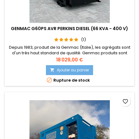
GENMAC G60PS AVR PERKINS DIESEL (66 KVA - 400 V)
(1)
Depuis 1983, produit de la Genmac (Italie), les agrégats sont
d'un très haut standard de qualité. Genmac produits sont
fiables, durables, robuste, et très, très concurrentiel. Aussi, le
Prix
18 029,00 €
Design est très élégant. Au fil des ans Genmac sont
distingués pour la qualité de ses produits, le savoir-faire et
Ajouter au panier

des solutions adaptées.

Rupture de stock
favorite_border