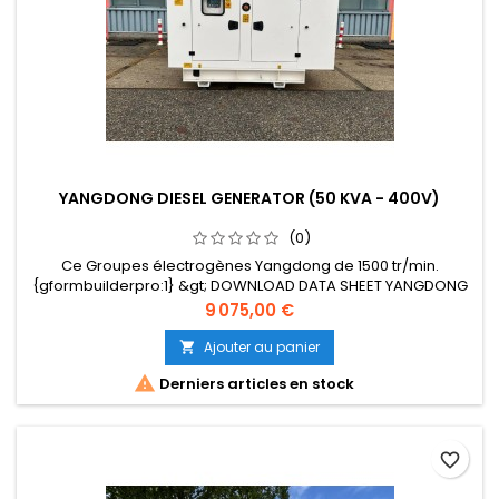
YANGDONG DIESEL GENERATOR (50 KVA - 400V)
(0)
Ce Groupes électrogènes Yangdong de 1500 tr/min.
{gformbuilderpro:1} &gt; DOWNLOAD DATA SHEET YANGDONG
50 kVA
Prix
9 075,00 €
Ajouter au panier


Derniers articles en stock
favorite_border