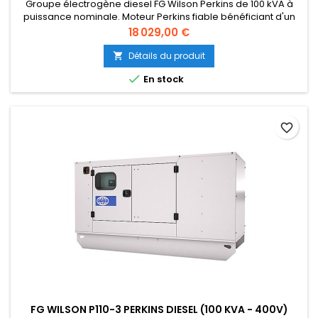
Groupe électrogène diesel FG Wilson Perkins de 100 kVA à
puissance nominale. Moteur Perkins fiable bénéficiant d'un
support mondial. Construction robuste, adapté à une
Prix
18 029,00 €
utilisation continue ou de secours. Facile à entretenir et à
utiliser. {gformbuilderpro:3}
Détails du produit


En stock
favorite_border
FG WILSON P110-3 PERKINS DIESEL (100 KVA - 400V)