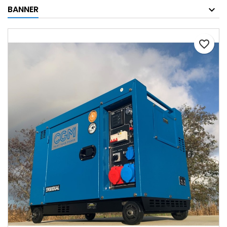
BANNER
favorite_border