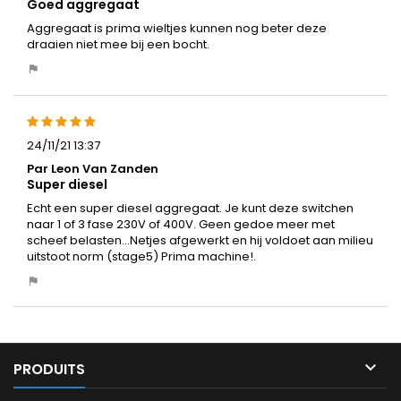
Goed aggregaat
Aggregaat is prima wieltjes kunnen nog beter deze
draaien niet mee bij een bocht.
24/11/21 13:37
Par Leon Van Zanden
Super diesel
Echt een super diesel aggregaat. Je kunt deze switchen
naar 1 of 3 fase 230V of 400V. Geen gedoe meer met
scheef belasten...Netjes afgewerkt en hij voldoet aan milieu
uitstoot norm (stage5) Prima machine!.

PRODUITS