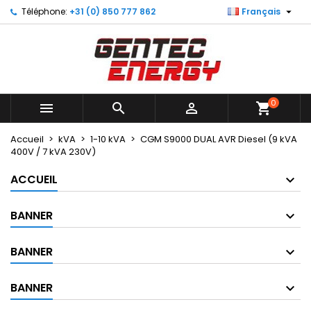

Téléphone:
+31 (0) 850 777 862
Français
×
×
×
Mes listes
Créer une liste d'envies
Connexion
Créer une nouvelle liste
add_circle_outline
Vous devez être connecté pour ajouter des produits
Nom de la liste d'envies
à votre liste d'envies.
0



shopping_cart
Annuler
Connexion
Annuler
Créer une liste d'envies
Accueil
kVA
1-10 kVA
CGM S9000 DUAL AVR Diesel (9 kVA
400V / 7 kVA 230V)
ACCUEIL
BANNER
BANNER
BANNER