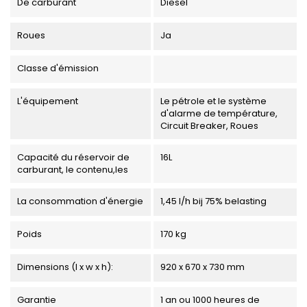
De carburant
Diesel
Roues
Ja
Classe d'émission
L'équipement
Le pétrole et le système
d'alarme de température,
Circuit Breaker, Roues
Capacité du réservoir de
16L
carburant, le contenu,les
La consommation d'énergie
1,45 l/h bij 75% belasting
Poids
170 kg
Dimensions (l x w x h):
920 x 670 x 730 mm
Garantie
1 an ou 1000 heures de