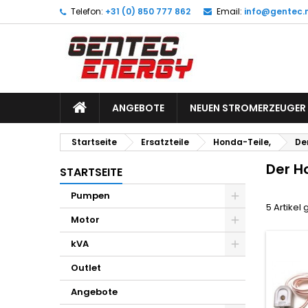
Telefon:
+31 (0) 850 777 862
Email:
info@gentec.n
M
(
W
A
add_circle_outline
((
Si
Na
zu
ANGEBOTE
NEUEN STROMERZEUGER
Startseite
Ersatzteile
Honda-Teile,
De
Der H
STARTSEITE
Pumpen
5 Artikel
Motor
kVA
Outlet
Angebote