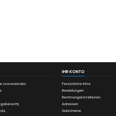
IHR KONTO
e voorwaarden
Persönliche Infos
e
Bestellungen
Rechnungskorrekturen
kgaberecht,
Adressen
utz,
Gutscheine