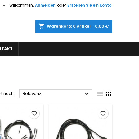

h
Willkommen,
Anmelden
oder
Erstellen Sie ein Konto
×
×
×
×
shopping_cart
Warenkorb:
0
Artikel - 0,00 €
gen
NTAKT
)
n
n



rt nach:
Relevanz
favorite_border
favorite_border