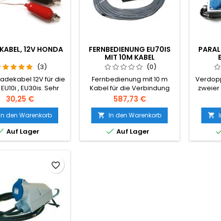
EKABEL, 12V HONDA
FERNBEDIENUNG EU70IS
PARAL
MIT 10M KABEL
(3)
(0)
adekabel 12V für die
Fernbedienung mit 10 m
Verdopp
 EU10i , EU30is. Sehr
Kabel für die Verbindung
zweier
ch für das Auto, die
zum EU70is.
verknüpf
Preis
Preis
30,25 €
587,73 €
tterie zu laden.
neuen
Kabel.
In den Warenkorb
In den Warenkorb


einen


Auf Lager
Auf Lager
Kabel, 
favorite_border