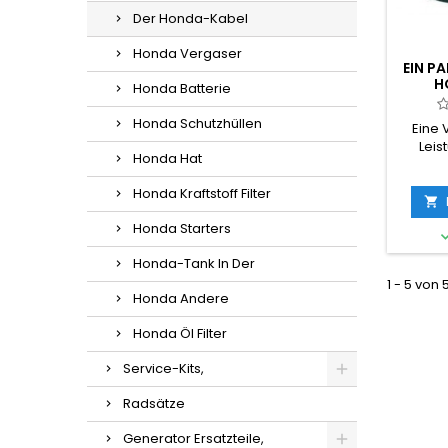
Der Honda-Kabel
Honda Vergaser
EIN P
H
Honda Batterie
Honda Schutzhüllen
Eine
Leis
Honda Hat
Honda
dies
Honda Kraftstoff Filter
para

orige
Honda Starters
weg
Honda-Tank In Der
1 - 5 von 
Honda Andere
Honda Öl Filter
Service-Kits,
Radsätze
Generator Ersatzteile,