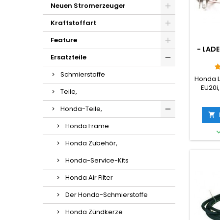
Neuen Stromerzeuger
Kraftstoffart
Feature
- LAD
Ersatzteile
Schmierstoffe
Honda L
EU20i,
Teile,
praktis
Ba
Honda-Teile,

Honda Frame
Honda Zubehör,
Honda-Service-Kits
Honda Air Filter
Der Honda-Schmierstoffe
Honda Zündkerze