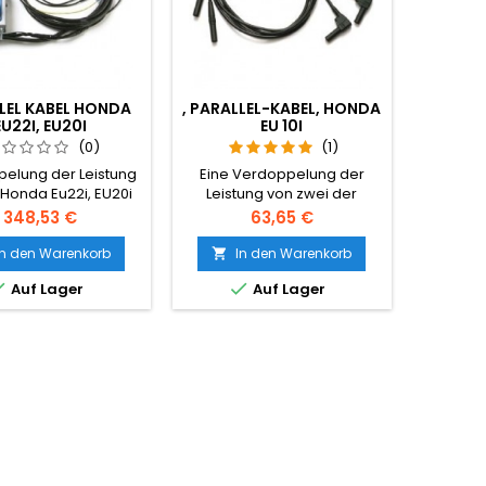
LEL KABEL HONDA
, PARALLEL-KABEL, HONDA
EU22I, EU20I
EU 10I
(0)
(1)
elung der Leistung
Eine Verdoppelung der
 Honda Eu22i, EU20i
Leistung von zwei der
t werden mit dieser
Honda EU10i, und verbinden
Preis
Preis
348,53 €
63,65 €
 Honda parallel-
Sie es mit dieser neuen
 Immer kaufen Sie
Honda parallel-Kabel.
In den Warenkorb
In den Warenkorb

 Original-Honda-
Kaufen origenele Honda


Auf Lager
Auf Lager
wegen der Garantie.
Kabel, wegen der Garantie.