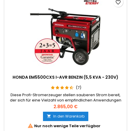
favorite_border
HONDA EM5500CXS I-AVR BENZIN (5,5 KVA - 230V)
(7)
Diese Profi-Stromerzeuger stellen sauberen Strom bereit,
der sich für eine Vielzahl von empfindlichen Anwendungen
eignet, wie beispielsweise im Baugewerbe, in der
Preis
2.865,00 €
Gastronomie, im Notdienst oder zur
Hausnotstromversorgung.
In den Warenkorb


Nur noch wenige Teile verfügbar