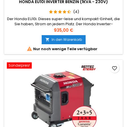
HONDA EU10I INVERTER BENZIN (1KVA - 230V)
(4)
Der Honda EU10i. Dieses super-leise und kompakt-Einheit, die
Sie haben, Strom an jedem Platz. Der Honda Inverter-
Technologie, das Gerät ist eine hohe Frequenz, und
Preis
935,00 €
spanningsnauwkeurigheid. Daher kann das Gerät überall
eingesetzt werden. Durch das geringe Gewicht der EU-10i ist
In den Warenkorb

extrem einfach zu handhaben.

Nur noch wenige Teile verfügbar
Sonderpreis!
favorite_border