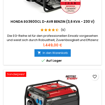
HONDA EG3600CL D-AVR BENZIN (3,6 KVA - 230 V)
(9)
Die EG-Reihe ist für den professionellen Einsatz vorgesehen
und weist sich durch Robustheit, Zuverlässigkeit und Effizienz
aus. Diese Reihe eignet sich auch ausgezeichnetselbst für
Preis
1.449,00 €
die anspruchsvollsten, gewerblichen Anwendungen, wie z.B.
einem Mietservice.
In den Warenkorb


Auf Lager
Sonderpreis!
favorite_border