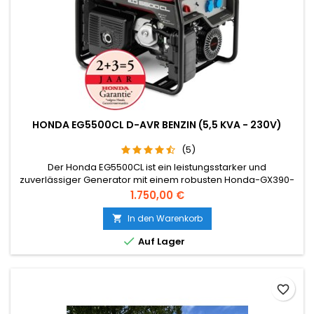
HONDA EG5500CL D-AVR BENZIN (5,5 KVA - 230V)
(5)
Der Honda EG5500CL ist ein leistungsstarker und
zuverlässiger Generator mit einem robusten Honda-GX390-
Motor, einem großen 24-Liter-Tank für lange Laufzeiten und
Preis
1.750,00 €
einer stabilen Stromversorgung dank D-AVR.
In den Warenkorb


Auf Lager
favorite_border