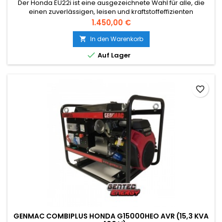
Der Honda EU22i ist eine ausgezeichnete Wahl für alle, die
einen zuverlässigen, leisen und kraftstoffeffizienten
tragbaren Generator benötigen.
Preis
1.450,00 €
In den Warenkorb


Auf Lager
favorite_border
GENMAC COMBIPLUS HONDA G15000HEO AVR (15,3 KVA