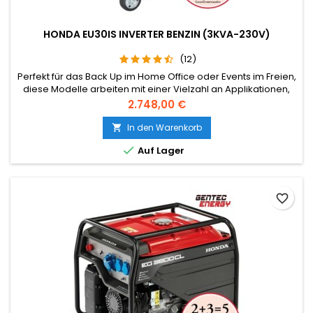
HONDA EU30IS INVERTER BENZIN (3KVA-230V)
(12)
Perfekt für das Back Up im Home Office oder Events im Freien,
diese Modelle arbeiten mit einer Vielzahl an Applikationen,
mit einer qualitativ hochwertigen Stromversorgung.
Preis
2.748,00 €
In den Warenkorb


Auf Lager
favorite_border