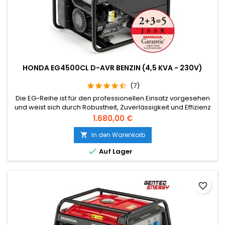
HONDA EG4500CL D-AVR BENZIN (4,5 KVA - 230V)
(7)
Die EG-Reihe ist für den professionellen Einsatz vorgesehen
und weist sich durch Robustheit, Zuverlässigkeit und Effizienz
aus. Diese Reihe eignet sich auch ausgezeichnetselbst für
Preis
1.680,00 €
die anspruchsvollsten, gewerblichen Anwendungen, wie z.B.
einem Mietservice.
In den Warenkorb


Auf Lager
favorite_border