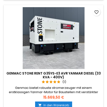
favorite_border
GENMAC STONE RENT G35YS-E3 AVR YANMAR DIESEL (33
KVA - 400V)
(1)
Genmac bietet robuste stromerzeuger mit einem
erstklassigen Yanmar-Motor für Baustellen mit verstärkter
Struktur an, die mit praktischen bilateralen
Preis
15.669,50 €
Gabelstaplertaschen ausgestattet sind, die es ermöglichen,
den stromerzeuger sowohl von der langen als auch von der
In den Warenkorb
