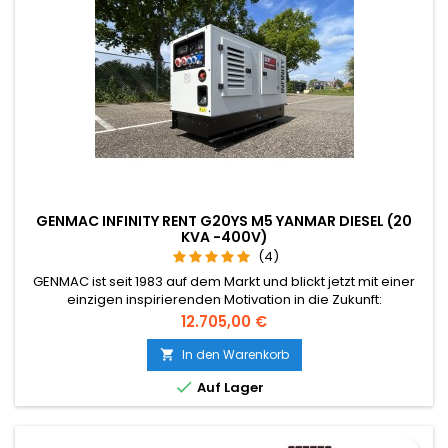
GENMAC INFINITY RENT G20YS M5 YANMAR DIESEL (20
KVA -400V)
(4)
GENMAC ist seit 1983 auf dem Markt und blickt jetzt mit einer
einzigen inspirierenden Motivation in die Zukunft:
hochwertige Stromerzeuger auf der ganzen Welt zu
Preis
12.705,00 €
verkaufen, um allen Menschen zu helfen, ihre Arbeit in jeder
Umgebung zu erledigen, ohne auf Sicherheit zu verzichten.
In den Warenkorb

Ein Qualitätsprodukt, das Ihnen ein Leben lang zur Seite steht.

Auf Lager