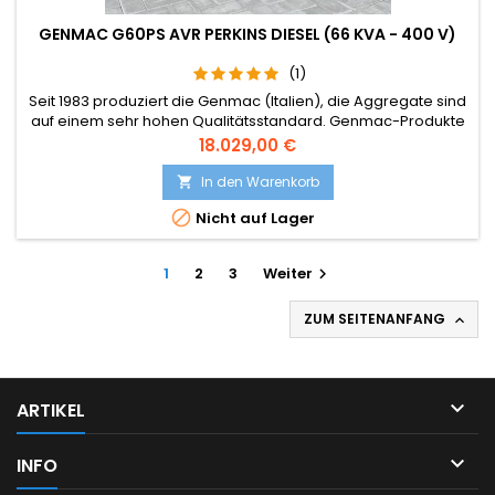
GENMAC G60PS AVR PERKINS DIESEL (66 KVA - 400 V)
(1)
Seit 1983 produziert die Genmac (Italien), die Aggregate sind
auf einem sehr hohen Qualitätsstandard. Genmac-Produkte
sind zuverlässig, langlebig, stark, und sehr, sehr
Preis
18.029,00 €
konkurrenzfähig. Auch das Design ist sehr schlicht. Im Laufe
der Jahre Genmac unterscheidbar sind für die Qualität Ihrer
In den Warenkorb

Produkte, dem know-how und maßgeschneiderte Lösungen.

Nicht auf Lager
1
2
3
Weiter

ZUM SEITENANFANG


ARTIKEL

INFO