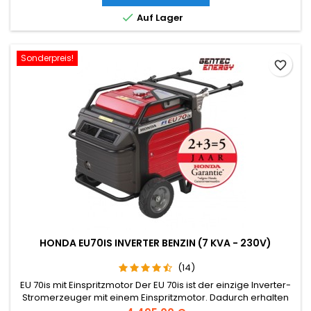
kurzen Seite nach außen aufzunehmen Sicherheit.

Auf Lager
{gformbuilderpro:3}
Sonderpreis!
favorite_border
HONDA EU70IS INVERTER BENZIN (7 KVA - 230V)
(14)
EU 70is mit Einspritzmotor Der EU 70is ist der einzige Inverter-
Stromerzeuger mit einem Einspritzmotor. Dadurch erhalten
Sie einen geringeren Kraftstoffverbrauch, ein leichteres