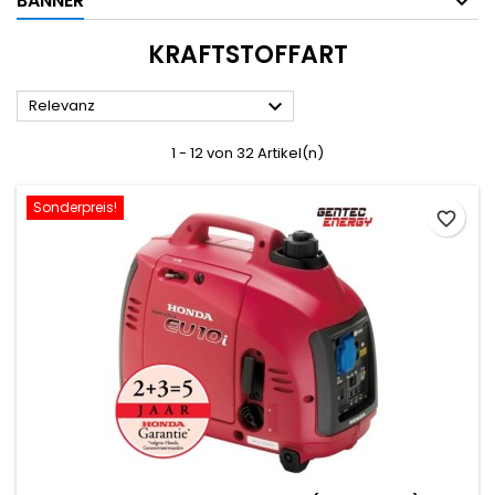
BANNER
KRAFTSTOFFART

Relevanz
1 - 12 von 32 Artikel(n)
Sonderpreis!
favorite_border