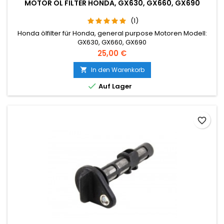
MOTOR ÖL FILTER HONDA, GX630, GX660, GX690
(1)
Honda ölfilter für Honda, general purpose Motoren Modell:
GX630, GX660, GX690
Preis
25,00 €
In den Warenkorb


Auf Lager
favorite_border