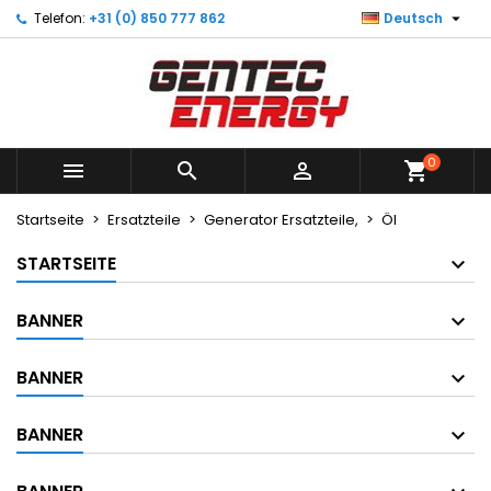

Telefon:
+31 (0) 850 777 862
Deutsch
×
×
×
×
Meine Wunschlisten
((modalTitle))
Wunschliste erstellen
Anmelden
Neue Liste anlegen
add_circle_outline
((confirmMessage))
Sie müssen angemeldet sein, um Artikel Ihrer
Name der Wunschliste
Wunschliste hinzufügen zu können.
0
((cancelText))
((modalDeleteText))



shopping_cart
Abbrechen
Anmelden
Abbrechen
Wunschliste erstellen
Startseite
Ersatzteile
Generator Ersatzteile,
Öl
STARTSEITE
BANNER
BANNER
BANNER