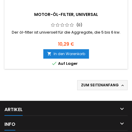
MOTOR-ÖL-FILTER, UNIVERSAL
(0)
Der öl-filter ist universell für die Aggregate, die 5 bis 6 kw.
Preis
10,29 €
In den Warenkorb


Auf Lager
ZUM SEITENANFANG


ARTIKEL

INFO