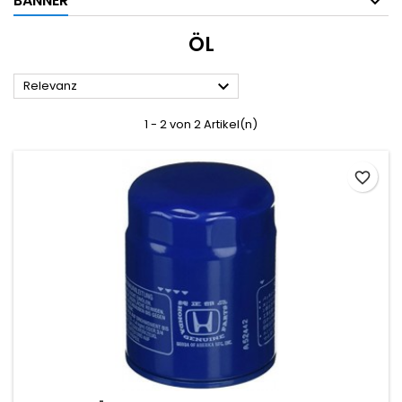
BANNER
ÖL

Relevanz
1 - 2 von 2 Artikel(n)
favorite_border