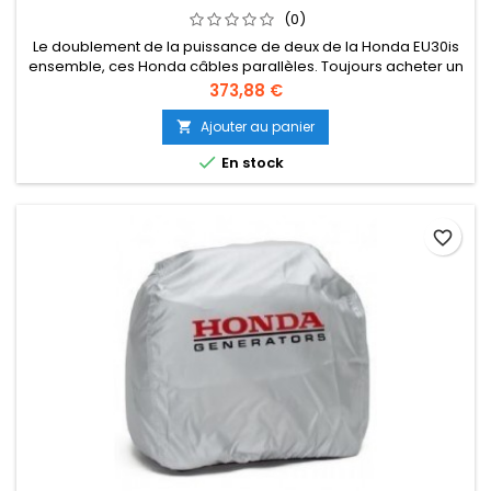
(0)
Le doublement de la puissance de deux de la Honda EU30is
ensemble, ces Honda câbles parallèles. Toujours acheter un
origenele Honda câble, en raison de la garantie.
Prix
373,88 €
Ajouter au panier


En stock
favorite_border