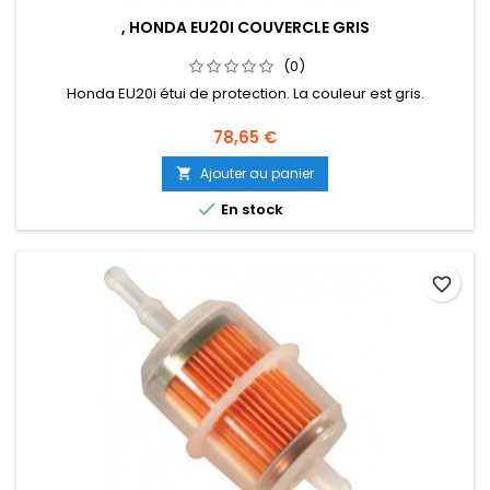
, HONDA EU20I COUVERCLE GRIS
(0)
Honda EU20i étui de protection. La couleur est gris.
Prix
78,65 €
Ajouter au panier


En stock
favorite_border