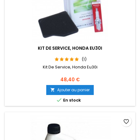
KIT DE SERVICE, HONDA EU30I
(1)
Kit De Service, Honda Eu30i
Prix
48,40 €
Ajouter au panier


En stock
favorite_border