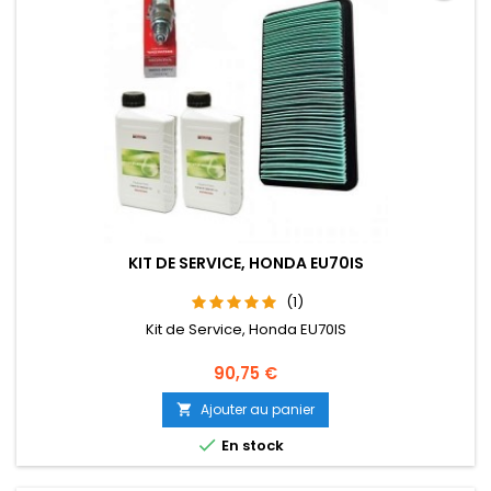
KIT DE SERVICE, HONDA EU70IS
(1)
Kit de Service, Honda EU70IS
Prix
90,75 €
Ajouter au panier


En stock