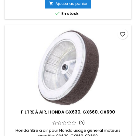
Ajouter au panier


En stock
favorite_border
FILTRE À AIR, HONDA GX630, GX660, GX690
(0)
Honda filtre à air pour Honda usage général moteurs
modèle: GX630, GX660, GX690