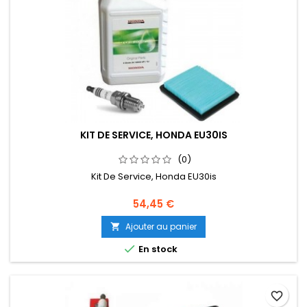
KIT DE SERVICE, HONDA EU30IS
(0)
Kit De Service, Honda EU30is
Prix
54,45 €
Ajouter au panier


En stock
favorite_border