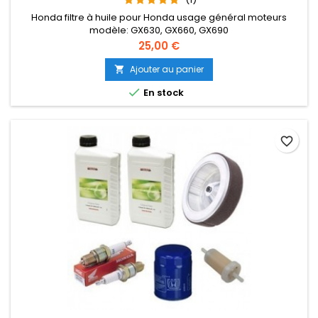
Honda filtre à huile pour Honda usage général moteurs
modèle: GX630, GX660, GX690
Prix
25,00 €
Ajouter au panier


En stock
favorite_border