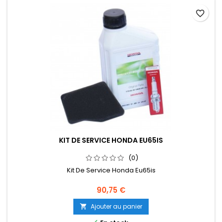
favorite_border
KIT DE SERVICE HONDA EU65IS
(0)
Kit De Service Honda Eu65is
Prix
90,75 €
Ajouter au panier
