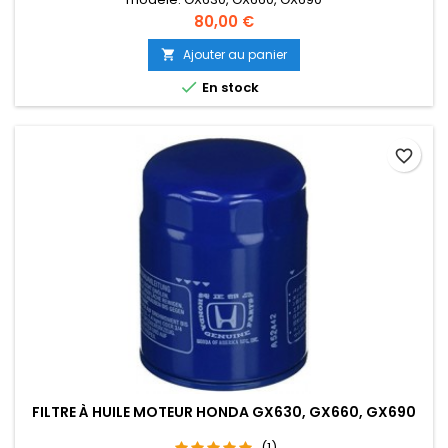
Prix
80,00 €
Ajouter au panier


En stock
favorite_border
FILTRE À HUILE MOTEUR HONDA GX630, GX660, GX690
(1)