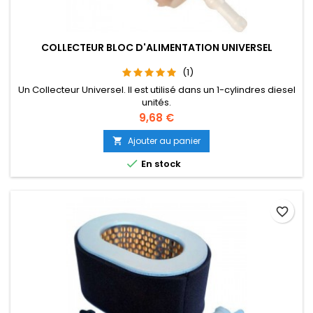
COLLECTEUR BLOC D'ALIMENTATION UNIVERSEL
(1)
Un Collecteur Universel. Il est utilisé dans un 1-cylindres diesel
unités.
Prix
9,68 €
Ajouter au panier


En stock
favorite_border