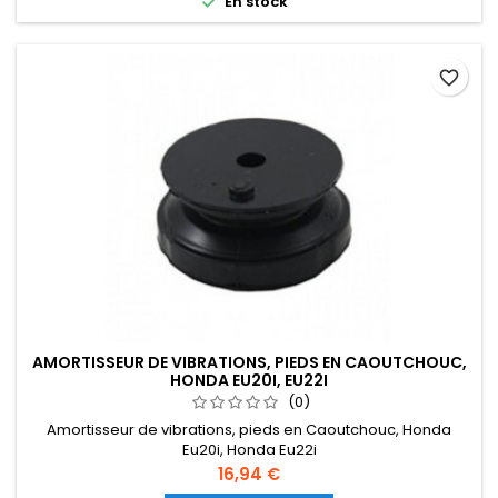

En stock
favorite_border
AMORTISSEUR DE VIBRATIONS, PIEDS EN CAOUTCHOUC,
HONDA EU20I, EU22I
(0)
Amortisseur de vibrations, pieds en Caoutchouc, Honda
Eu20i, Honda Eu22i
Prix
16,94 €