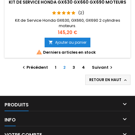
KIT DE SERVICE HONDA GX630 GX660 GX690 MOTEURS
(2)
Kit de Service Honda GX630, GX660, GX690 2 cylindres
moteurs.
Prix
145,20 €
Ajouter au panier


Derniers articles en stock
Précédent
1
2
3
4
Suivant


RETOUR EN HAUT


PRODUITS

INFO

VOTRE COMPTE