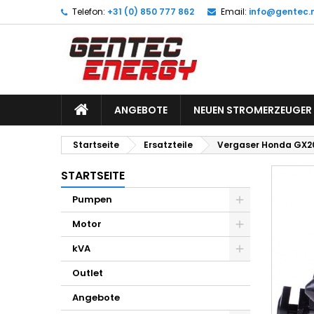
Telefon:
+31 (0) 850 777 862
Email:
info@gentec.n
M
W
A
add_circle_outline
Si
Na
zu
ANGEBOTE
NEUEN STROMERZEUGER
Startseite
Ersatzteile
Vergaser Honda GX2
STARTSEITE
Pumpen
Motor
kVA
Outlet
Angebote