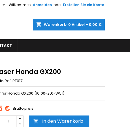

h
Willkommen,
Anmelden
oder
Erstellen Sie ein Konto
×
×
×
shopping_cart
Warenkorb:
0
Artikel - 0,00 €
gen
NTAKT
n
n
aser Honda GX200
r.
Ref: PT0171
 für Honda GX200 (16100-ZL0-W51)
5 €
Bruttopreis
In den Warenkorb
